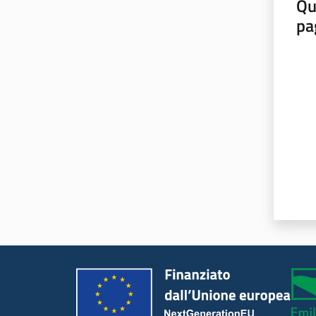
Qu
pa
Valut