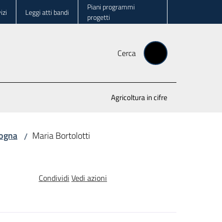
Piani programmi
izi
Leggi atti bandi
progetti
Cerca
Agricoltura in cifre
logna
Maria Bortolotti
/
Condividi
Vedi azioni