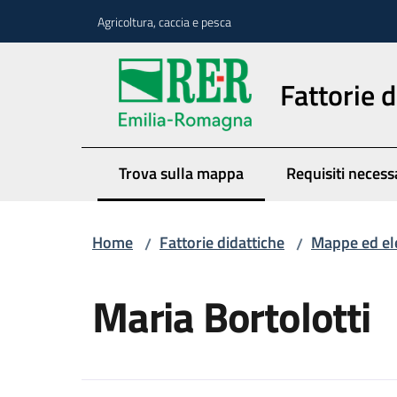
Vai al contenuto
Vai alla navigazione
Vai al footer
Agricoltura, caccia e pesca
Fattorie d
Trova sulla mappa
Requisiti necess
Menu selezionato
Home
Fattorie didattiche
Mappe ed el
/
/
Salta al contenuto
Maria Bortolotti