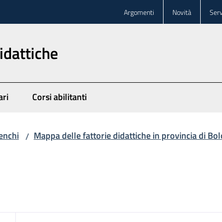
Argomenti
Novità
Serv
idattiche
ari
Corsi abilitanti
enchi
Mappa delle fattorie didattiche in provincia di Bo
/