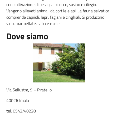
con coltivazione di pesco, albicocco, susino e ciliegio.
Vengono allevati animali da cortile e api. La fauna selvatica
Agricoltura
comprende caprioli, lepri, fagiani e cinghiali. Si producono
in
vino, marmellate, saba e miele.
cifre
Dove siamo
Agricoltura,
caccia e
pesca
Argomenti
Via Sellustra, 9 – Piratello
40026 Imola
Novità
tel. 0542/40228
Servizi