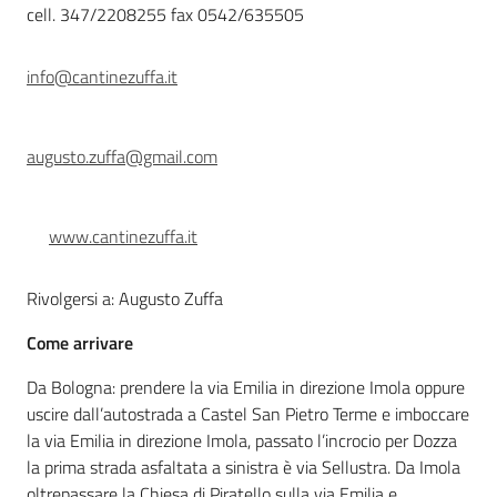
cell. 347/2208255 fax 0542/635505
Leggi atti bandi
info@cantinezuffa.it
Piani programmi
augusto.zuffa@gmail.com
progetti
www.cantinezuffa.it
Rivolgersi a: Augusto Zuffa
Come arrivare
Da Bologna: prendere la via Emilia in direzione Imola oppure
uscire dall’autostrada a Castel San Pietro Terme e imboccare
la via Emilia in direzione Imola, passato l’incrocio per Dozza
la prima strada asfaltata a sinistra è via Sellustra. Da Imola
oltrepassare la Chiesa di Piratello sulla via Emilia e