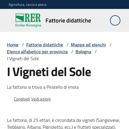
Vai al contenuto
Vai alla navigazione
Vai al footer
Agricoltura, caccia e pesca
Fattorie
Fattorie didattiche
didattiche
Home
/
Fattorie didattiche
/
Mappe ed elenchi
/
Trova
Elenco alfabetico per provincia
/
Bologna
/
sulla
I Vigneti del Sole
mappa
I Vigneti del Sole
Menu selezionato
Requisiti
La fattoria si trova a Piratello di Imola
necessari
Condividi
Vedi azioni
Corsi
abilitanti
La fattoria, di 25 ettari, è circondata da vigneti (Sangiovese,
Trebbiano, Albana, Pignoletto, ecc.) e frutteti specializzati,