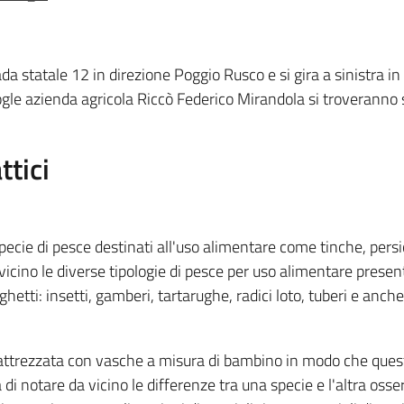
a statale 12 in direzione Poggio Rusco e si gira a sinistra in v
ogle azienda agricola Riccò Federico Mirandola si troveranno 
ttici
ecie di pesce destinati all'uso alimentare come tinche, persic
icino le diverse tipologie di pesce per uso alimentare presenti
hetti: insetti, gamberi, tartarughe, radici loto, tuberi e anche 
 è attrezzata con vasche a misura di bambino in modo che qu
 di notare da vicino le differenze tra una specie e l'altra oss