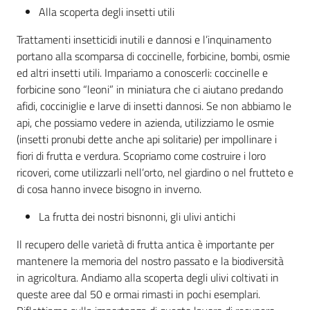
Alla scoperta degli insetti utili
Trattamenti insetticidi inutili e dannosi e l’inquinamento
portano alla scomparsa di coccinelle, forbicine, bombi, osmie
ed altri insetti utili. Impariamo a conoscerli: coccinelle e
forbicine sono “leoni” in miniatura che ci aiutano predando
afidi, cocciniglie e larve di insetti dannosi. Se non abbiamo le
api, che possiamo vedere in azienda, utilizziamo le osmie
(insetti pronubi dette anche api solitarie) per impollinare i
fiori di frutta e verdura. Scopriamo come costruire i loro
ricoveri, come utilizzarli nell’orto, nel giardino o nel frutteto e
di cosa hanno invece bisogno in inverno.
La frutta dei nostri bisnonni, gli ulivi antichi
Il recupero delle varietà di frutta antica è importante per
mantenere la memoria del nostro passato e la biodiversità
in agricoltura. Andiamo alla scoperta degli ulivi coltivati in
queste aree dal 50 e ormai rimasti in pochi esemplari.