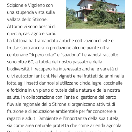
Scipione e Vigoleno con
una stupenda vista sulla
Agricoltura
vallata dello Stirone.
in
Attorno vi sono boschi di
cifre
quercia, castagno e sorbi.
La fattoria ha tramandato antiche coltivazioni di vite e
frutta: sono ancora in produzione alcune piante ultra
centenarie “di pero colar” e “spadona”. Le varietà raccolte
sono oltre 60, a tutela del nostro passato e della
biodiversità. Il recupero ha interessato anche le varietà di
Agricoltura,
ulivi autoctoni antichi. Nei vigneti e nei frutteti da anni nella
caccia e
lotta agli insetti dannosi si utilizzano cinciallegre, coccinelle
pesca
e forbicine in un piano di tutela della natura e della nostra
salute. In collaborazione con l’ente di gestione del parco
Argomenti
fluviale regionale dello Stirone si organizzano attività di
fruizione e di educazione ambientale per far conoscere a
Novità
ragazzi e adulti l’ambiente e l’importanza della sua tutela,
sia come area naturale protetta che come azienda agricola.
Servizi