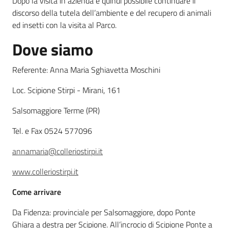
Dopo la visita in azienda è quindi possibile continuare il
discorso della tutela dell’ambiente e del recupero di animali
Leggi atti bandi
ed insetti con la visita al Parco.
Dove siamo
Referente: Anna Maria Sghiavetta Moschini
Piani programmi
progetti
Loc. Scipione Stirpi - Mirani, 161
Salsomaggiore Terme (PR)
Tel. e Fax 0524 577096
annamaria@colleriostirpi.it
www.colleriostirpi.it
Come arrivare
Da Fidenza: provinciale per Salsomaggiore, dopo Ponte
Ghiara a destra per Scipione. All’incrocio di Scipione Ponte a