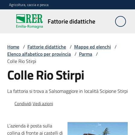
Vai al contenuto
Vai alla navigazione
Vai al footer
Agricoltura, caccia e pesca
Fattorie
Fattorie didattiche
didattiche
Home
/
Fattorie didattiche
/
Mappe ed elenchi
/
Trova
Elenco alfabetico per provincia
/
Parma
/
sulla
Colle Rio Stirpi
mappa
Colle Rio Stirpi
Menu selezionato
Requisiti
La fattoria si trova a Salsomaggiore in località Scipione Stirpi
necessari
Condividi
Vedi azioni
Corsi
abilitanti
L’azienda è posta sulla
collina di fronte ai castelli di