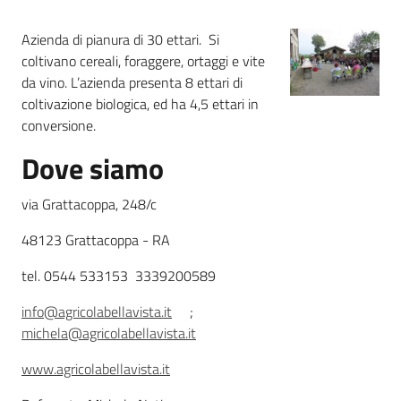
Azienda di pianura di 30 ettari. Si
Agricoltura
coltivano cereali, foraggere, ortaggi e vite
in
da vino. L’azienda presenta 8 ettari di
cifre
coltivazione biologica, ed ha 4,5 ettari in
conversione.
Dove siamo
via Grattacoppa, 248/c
Agricoltura,
caccia e
48123 Grattacoppa - RA
pesca
tel. 0544 533153 3339200589
Argomenti
info@agricolabellavista.it
;
michela@agricolabellavista.it
Novità
www.agricolabellavista.it
Servizi