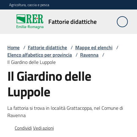
Vai al contenuto
Vai alla navigazione
Vai al footer
Agricoltura, caccia e pesca
Fattorie
Fattorie didattiche
didattiche
Home
/
Fattorie didattiche
/
Mappe ed elenchi
/
Trova
Elenco alfabetico per provincia
/
Ravenna
/
sulla
Il Giardino delle Luppole
mappa
Il Giardino delle
Menu selezionato
Requisiti
Luppole
necessari
La fattoria si trova in località Grattacoppa, nel Comune di
Corsi
Ravenna
abilitanti
Condividi
Vedi azioni