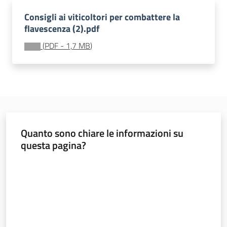
Consigli ai viticoltori per combattere la
Seguici
flavescenza (2).pdf
su
(
PDF
-
1,7 MB
)
Quanto sono chiare le informazioni su
questa pagina?
Valuta da 1 a 5 stelle
Agricoltura,
caccia e
pesca
Argomenti