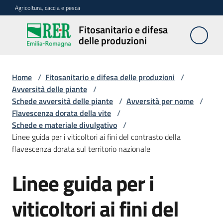
Vai al contenuto
Vai alla navigazione
Vai al footer
Agricoltura, caccia e pesca
Fitosanitario e difesa
Fitosanitario
delle produzioni
e difesa
delle
produzioni
Home
/
Fitosanitario e difesa delle produzioni
/
Avversità delle piante
/
Schede avversità delle piante
/
Avversità per nome
/
Flavescenza dorata della vite
/
Avversità
Schede e materiale divulgativo
/
delle
Linee guida per i viticoltori ai fini del contrasto della
piante
flavescenza dorata sul territorio nazionale
Linee guida per i
Sorveglianza
viticoltori ai fini del
Difesa