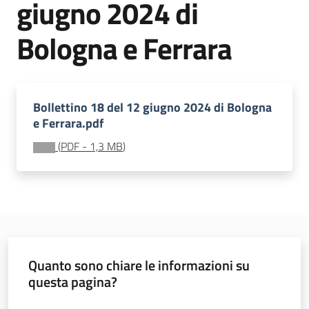
giugno 2024 di
sostenibile
Bologna e Ferrara
Vivaismo
e
sementi
Bollettino 18 del 12 giugno 2024 di Bologna
e Ferrara.pdf
(
PDF
-
1,3 MB
)
Import-
Export
Quanto sono chiare le informazioni su
Newsletter
questa pagina?
Valuta da 1 a 5 stelle