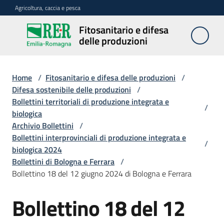
Vai al contenuto
Vai alla navigazione
Vai al footer
Agricoltura, caccia e pesca
Fitosanitario e difesa
Fitosanitario
delle produzioni
e difesa
delle
produzioni
Home
/
Fitosanitario e difesa delle produzioni
/
Difesa sostenibile delle produzioni
/
Bollettini territoriali di produzione integrata e
/
biologica
Avversità
Archivio Bollettini
/
delle
Bollettini interprovinciali di produzione integrata e
piante
/
biologica 2024
Bollettini di Bologna e Ferrara
/
Bollettino 18 del 12 giugno 2024 di Bologna e Ferrara
Sorveglianza
Bollettino 18 del 12
Difesa