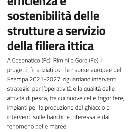
efficienza e
bandi
sostenibilità delle
Piani
strutture a servizio
programmi
progetti
della filiera ittica
A Cesenatico (Fc), Rimini e Goro (Fe). I 
progetti, finanziati con le risorse europee del 
Agricoltura
Feampa 2021-2027, riguardano interventi 
in
cifre
strategici per l’operatività e la qualità delle 
attività di pesca, tra cui nuove celle frigorifere, 
impianti per la produzione del ghiaccio e 
Seguici
interventi sulle banchine interessate dal 
su
fenomeno delle maree