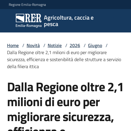
Vai al contenuto
Vai alla navigazione
Vai al footer
Regione Emilia-Romagna
Agricoltura, caccia e
Agricoltura,
pesca
caccia e
pesca
Home
/
Novità
/
Notizie
/
2026
/
Giugno
/
Dalla Regione oltre 2,1 milioni di euro per migliorare
sicurezza, efficienza e sostenibilità delle strutture a servizio
Argomenti
della filiera ittica
Dalla Regione oltre 2,1
Salta al contenuto
Novità
milioni di euro per
Servizi
migliorare sicurezza,
Leggi
atti