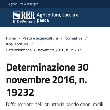
Vai al contenuto
Vai alla navigazione
Vai al footer
Regione Emilia-Romagna
Agricoltura, caccia e
Agricoltura,
pesca
caccia e
pesca
Home
/
Pesca e acquacoltura
/
Normativa
/
Acquacoltura
/
Determinazione 30 novembre 2016, n. 19232
Argomenti
Determinazione 30
Novità
novembre 2016, n.
19232
Servizi
Leggi
Differimento dell'istruttoria bando danni mitili 
atti