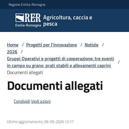
Vai al contenuto
Vai alla navigazione
Vai al footer
Regione Emilia-Romagna
Agricoltura, caccia e
Agricoltura,
pesca
caccia e
pesca
Home
/
Progetti per l'innovazione
/
Notizie
/
2026
/
Gruppi Operativi e progetti di cooperazione: tre eventi
Argomenti
/
in campo su grano, prati stabili e allevamenti caprini
Documenti allegati
Documenti allegati
Novità
Condividi
Vedi azioni
Servizi
Leggi
Ultimo aggiornamento
:
06-05-2026 12:17
atti