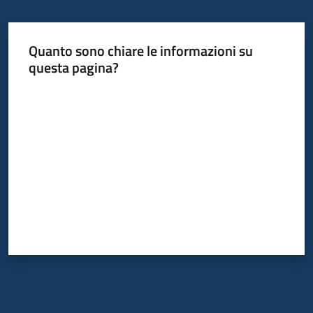
bandi
Quanto sono chiare le informazioni su
Piani
questa pagina?
programmi
progetti
Valuta da 1 a 5 stelle
Agricoltura
in
cifre
Seguici
su