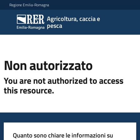
Vai al contenuto
Vai alla navigazione
Vai al footer
Regione Emilia-Romagna
Agricoltura, caccia e
Agricoltura,
pesca
caccia e
pesca
Non autorizzato
Programma
You are not authorized to access
this resource.
Opportunità
Disposizioni
attuative
regionali
Quanto sono chiare le informazioni su