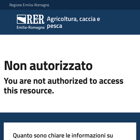
Vai al contenuto
Vai alla navigazione
Vai al footer
Regione Emilia-Romagna
Agricoltura, caccia e
Agricoltura,
pesca
caccia e
pesca
Non autorizzato
Programma
You are not authorized to access
this resource.
Opportunità
Disposizioni
attuative
regionali
Quanto sono chiare le informazioni su