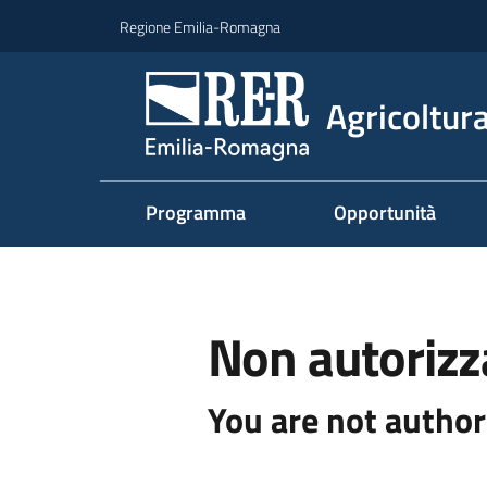
Vai al contenuto
Vai alla navigazione
Vai al footer
Regione Emilia-Romagna
Agricoltura
Programma
Opportunità
Non autorizz
You are not author