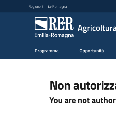
Vai al contenuto
Vai alla navigazione
Vai al footer
Regione Emilia-Romagna
Agricoltura
Programma
Opportunità
Non autorizz
You are not author