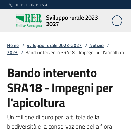
Vai al contenuto
Vai alla navigazione
Vai al footer
Agricoltura, caccia e pesca
Sviluppo rurale 2023-
Sviluppo
2027
rurale
2023-
2027
Home
/
Sviluppo rurale 2023-2027
/
Notizie
/
2023
/
Bando intervento SRA18 - Impegni per l'apicoltura
Bando intervento
Programma
Salta al contenuto
SRA18 - Impegni per
Opportunità
l'apicoltura
Disposizioni
Un milione di euro per la tutela della 
attuative
biodiversità e la conservazione della flora 
regionali