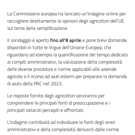
Argomenti
Introduzione
La Commissione europea ha lanciato un'indagine online per
Novità
raccogliere direttamente le opinioni degli agricoltori dell'UE
sul tema della semplificazione.
Servizi
Il sondaggio è aperto
fino all'8 aprile
e pone brevi domande,
disponibili in tutte le lingue dell'Unione Europea, che
Leggi atti bandi
riguardano ad esempio la quantificazione del tempo dedicato
ai compiti amministrativi, la valutazione della complessità
delle diverse procedure e norme applicabili alle aziende
agricole o il ricorso ad aiuti esterni per preparare la domanda
Piani programmi
di aiuto della PAC nel 2023.
progetti
Le risposte fornite dagli agricoltori serviranno per
comprendere le principali fonti di preoccupazione e i
principali ostacoli percepiti e affrontati.
L'indagine contribuirà ad individuare le fonti degli oneri
amministrativi e della complessità derivanti dalle norme