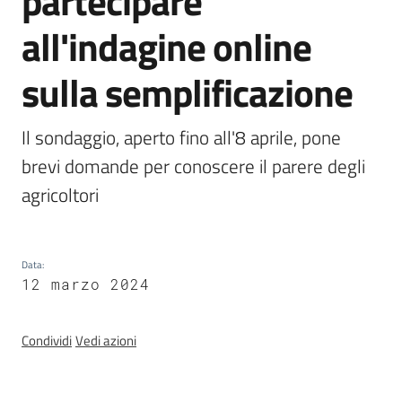
partecipare
all'indagine online
Normativa
sulla semplificazione
Il sondaggio, aperto fino all'8 aprile, pone 
brevi domande per conoscere il parere degli 
agricoltori
Newsletter
Data
:
12 marzo 2024
Agricoltura,
caccia e
Condividi
Vedi azioni
pesca