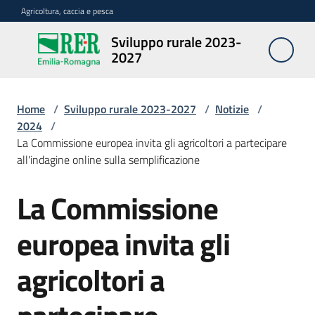
Vai al contenuto
Vai alla navigazione
Vai al footer
Agricoltura, caccia e pesca
Sviluppo rurale 2023-
Sviluppo
2027
rurale
2023-
2027
Home
/
Sviluppo rurale 2023-2027
/
Notizie
/
2024
/
La Commissione europea invita gli agricoltori a partecipare
all'indagine online sulla semplificazione
Programma
La Commissione
Salta al contenuto
Opportunità
europea invita gli
agricoltori a
Disposizioni
attuative
regionali