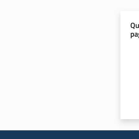
Qu
pa
Valut