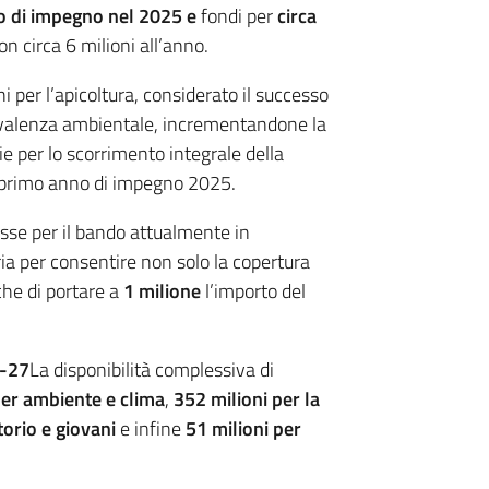
o di impegno nel 2025 e
fondi per
circa
on circa 6 milioni all’anno.
i per l’apicoltura, considerato il successo
 valenza ambientale, incrementandone la
ie per lo scorrimento integrale della
 primo anno di impegno 2025.
resse per il bando attualmente in
ria per consentire non solo la copertura
he di portare a
1 milione
l’importo del
3-27
La disponibilità complessiva di
per ambiente e clima
,
352 milioni per la
torio e giovani
e infine
51 milioni per