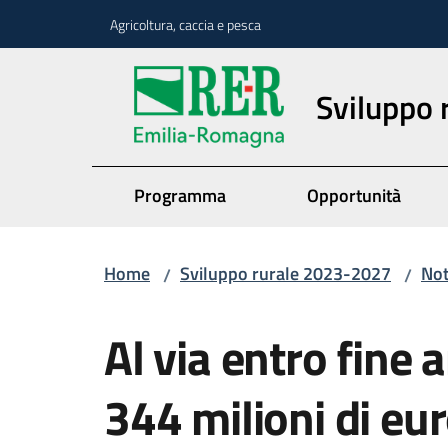
Vai al contenuto
Vai alla navigazione
Vai al footer
Agricoltura, caccia e pesca
Sviluppo
Programma
Opportunità
Home
Sviluppo rurale 2023-2027
Not
/
/
Salta al contenuto
Al via entro fine
344 milioni di eur