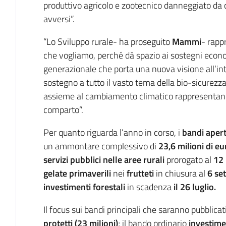
produttivo agricolo e zootecnico danneggiato da c
avversi”.
“Lo Sviluppo rurale- ha proseguito
Mammi
- rappr
che vogliamo, perché dà spazio ai sostegni econom
generazionale che porta una nuova visione all’int
sostegno a tutto il vasto tema della bio-sicurezza 
assieme al cambiamento climatico rappresentano 
comparto”.
Per quanto riguarda l’anno in corso, i
bandi apert
un ammontare complessivo di
23,6 milioni di eu
servizi pubblici nelle aree rurali
prorogato al
12 
gelate primaverili
nei
frutteti
in chiusura al
6 set
investimenti forestali
in scadenza
il 26 luglio.
Il focus sui bandi principali che saranno pubblica
protetti (23 milioni)
; il bando ordinario
investime