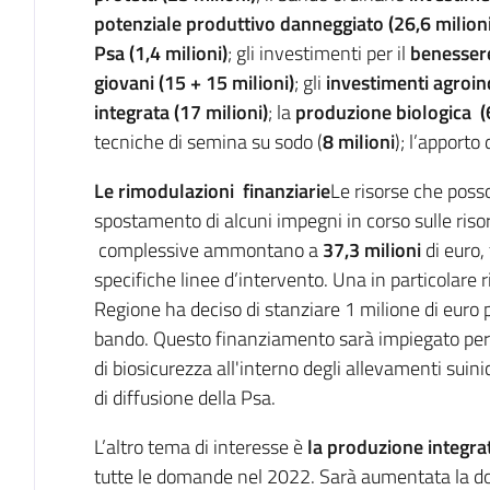
potenziale produttivo danneggiato (26,6 milioni
Psa (1,4 milioni)
; gli investimenti per il
benessere
giovani (15 + 15 milioni)
; gli
investimenti agroind
integrata (17 milioni)
; la
produzione biologica (
tecniche di semina su sodo (
8 milioni
); l’apporto
Le rimodulazioni finanziarie
Le risorse che posso
spostamento di alcuni impegni in corso sulle ri
complessive ammontano a
37,3 milioni
di euro,
specifiche linee d’intervento. Una in particolare 
Regione ha deciso di stanziare 1 milione di euro p
bando. Questo finanziamento sarà impiegato per mi
di biosicurezza all'interno degli allevamenti suinic
di diffusione della Psa.
L’altro tema di interesse è
la produzione integra
tutte le domande nel 2022. Sarà aumentata la do