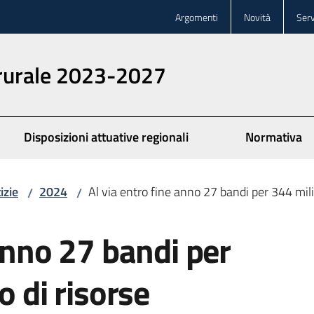
Argomenti
Novità
Serv
 rurale 2023-2027
Disposizioni attuative regionali
Normativa
izie
2024
Al via entro fine anno 27 bandi per 344 milio
/
/
 anno 27 bandi per
o di risorse