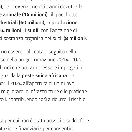
)
; la prevenzione dei danni dovuti alla
 animale (14 milioni)
; il pacchetto
ustriali (60 milioni
); la
produzione
64 milioni
); i
suoli
con l’adozione di
 di sostanza organica nei suoli (
8 milioni
).
no essere riallocata a seguito dello
sorse della programmazione 2014-2022,
 fondi che potranno essere impiegati in
riguarda la
peste suina africana
. La
er il 2024 all'apertura di un nuovo
gliorare le infrastrutture e le pratiche
oli, contribuendo così a ridurre il rischio
ta
per cui non è stato possibile soddisfare
tazione finanziaria per consentire