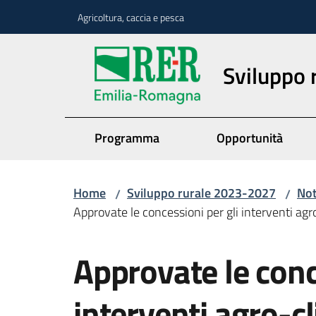
Vai al contenuto
Vai alla navigazione
Vai al footer
Agricoltura, caccia e pesca
Sviluppo
Programma
Opportunità
Home
Sviluppo rurale 2023-2027
Not
/
/
Approvate le concessioni per gli interventi ag
Salta al contenuto
Approvate le conc
interventi agro-c