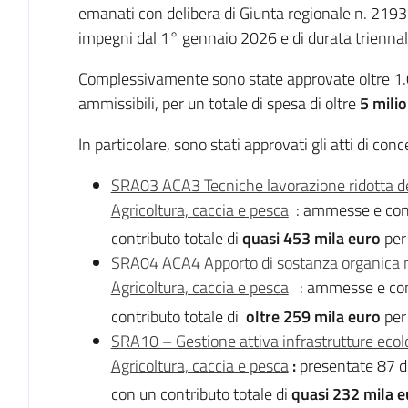
emanati con delibera di Giunta regionale n. 219
impegni dal 1° gennaio 2026 e di durata trienna
Complessivamente sono state approvate oltre 1
ammissibili, per un totale di spesa di oltre
5 milio
In particolare, sono stati approvati gli atti di con
SRA03 ACA3 Tecniche lavorazione ridotta de
Agricoltura, caccia e pesca
: ammesse e co
contributo totale di
quasi
453 mila euro
per
SRA04 ACA4 Apporto di sostanza organica ne
Agricoltura, caccia e pesca
: ammesse e co
contributo totale di
oltre 259
mila euro
per
SRA10 – Gestione attiva infrastrutture eco
Agricoltura, caccia e pesca
:
presentate 87 d
con un contributo totale di
quasi 232 mila e