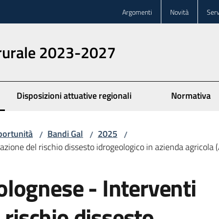
Argomenti
Novità
Serv
 rurale 2023-2027
Disposizioni attuative regionali
Normativa
ortunità
Bandi Gal
2025
/
/
/
azione del rischio dissesto idrogeologico in azienda agricol
lognese - Interventi
 rischio dissesto