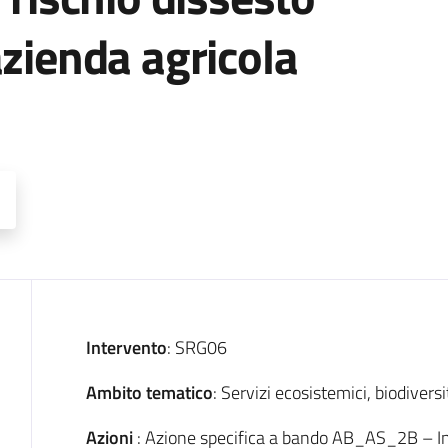
azienda agricola
Descrizione
Intervento
: SRG06
Ambito tematico
: Servizi ecosistemici, biodivers
Azioni
: Azione specifica a bando AB_AS_2B – Int