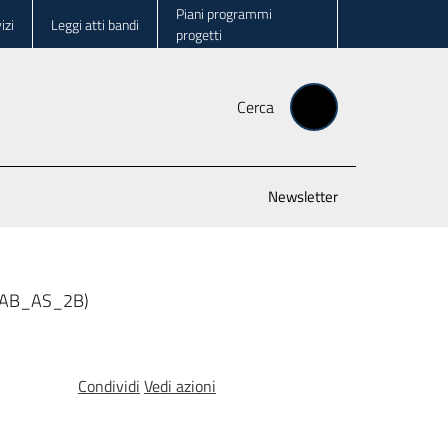
Piani programmi
izi
Leggi atti bandi
progetti
Cerca
Newsletter
a (AB_AS_2B)
Condividi
Vedi azioni