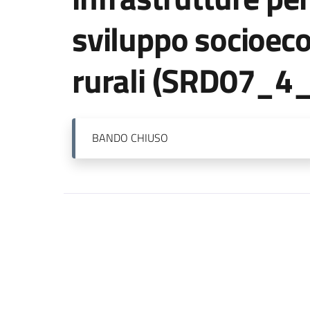
sviluppo socioec
rurali (SRD07_4_
BANDO
CHIUSO