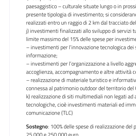
paesaggistico – culturale situate lungo o in pross
presente tipologia di investimento; si considerano 
realizzati entro un raggio di 2 km dal tracciato de
j) investimenti finalizzati allo sviluppo di servizi t
limite massimo del 15% delle spese per investime
– investimenti per l’innovazione tecnologica dei se
informazione;
– investimenti per l’organizzazione a livello aggr
accoglienza, accompagnamento e altre attività co
– realizzazione di materiale turistico e informativ
connessa al patrimonio outdoor del territorio del
k) realizzazione di siti multimediali non legati ad
tecnologiche, cioè investimenti materiali ed immat
comunicazione (TLC)
Sostegno
: 100% delle spese di realizzazione del
25.000 e 250.000 euro.