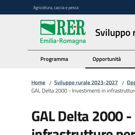
Vai al contenuto
Vai alla navigazione
Vai al footer
Agricoltura, caccia e pesca
Sviluppo
Programma
Opportunità
Home
Sviluppo rurale 2023-2027
Opp
/
/
GAL Delta 2000 - Investimenti in infrastruttur
Salta al contenuto
GAL Delta 2000 - 
infrastrutture per