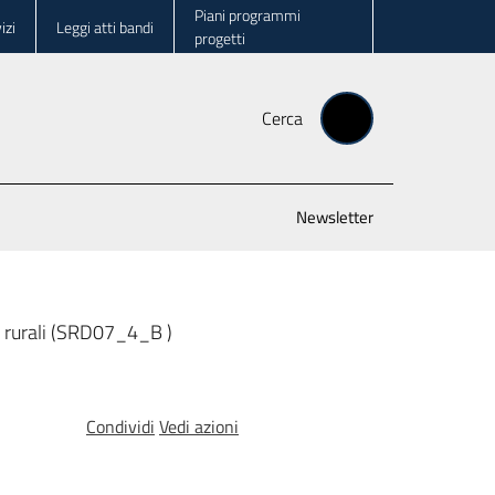
Piani programmi
izi
Leggi atti bandi
progetti
Cerca
Newsletter
ee rurali (SRD07_4_B )
Condividi
Vedi azioni