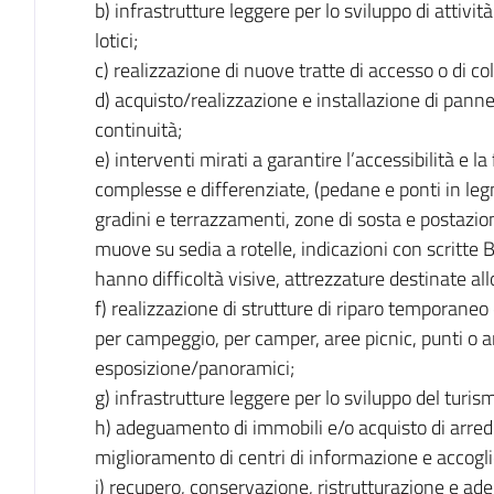
b) infrastrutture leggere per lo sviluppo di attività
lotici;
c) realizzazione di nuove tratte di accesso o di co
d) acquisto/realizzazione e installazione di pannell
continuità;
e) interventi mirati a garantire l’accessibilità e la
complesse e differenziate, (pedane e ponti in legn
gradini e terrazzamenti, zone di sosta e postazio
muove su sedia a rotelle, indicazioni con scritte B
hanno difficoltà visive, attrezzature destinate all
f) realizzazione di strutture di riparo temporaneo 
per campeggio, per camper, aree picnic, punti o ar
esposizione/panoramici;
g) infrastrutture leggere per lo sviluppo del turis
h) adeguamento di immobili e/o acquisto di arredi 
miglioramento di centri di informazione e accogli
i) recupero, conservazione, ristrutturazione e ad