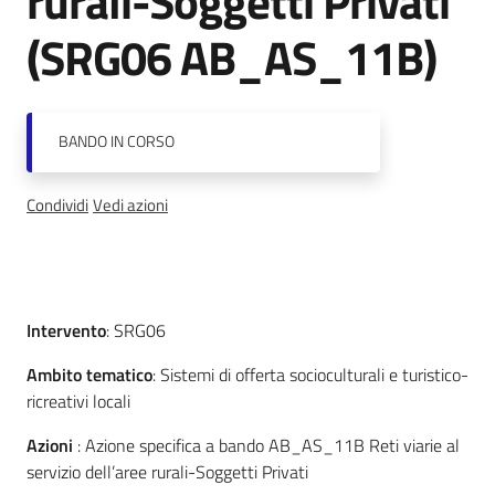
rurali-Soggetti Privati
(SRG06 AB_AS_11B)
Normativa
BANDO
IN CORSO
Condividi
Vedi azioni
Newsletter
Descrizione
Intervento
: SRG06
Ambito tematico
: Sistemi di offerta socioculturali e turistico-
Agricoltura,
ricreativi locali
caccia e
pesca
Azioni
: Azione specifica a bando AB_AS_11B Reti viarie al
servizio dell’aree rurali-Soggetti Privati