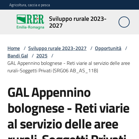
Vai al contenuto
Vai alla navigazione
Vai al footer
Agricoltura, caccia e pesca
Sviluppo rurale 2023-
Sviluppo
2027
rurale
2023-
2027
Home
/
Sviluppo rurale 2023-2027
/
Opportunità
/
Bandi Gal
/
2025
/
GAL Appennino bolognese - Reti viarie al servizio delle aree
rurali-Soggetti Privati (SRG06 AB_AS_11B)
Programma
GAL Appennino
Salta al contenuto
Opportunità
bolognese - Reti viarie
al servizio delle aree
Disposizioni
attuative
regionali