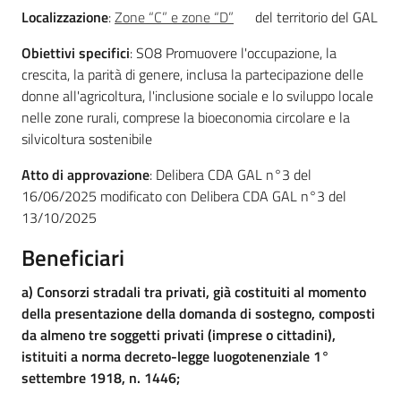
Argomenti
Localizzazione
:
Zone “C” e zone “D”
del territorio del GAL
Obiettivi specifici
: SO8 Promuovere l'occupazione, la
Novità
crescita, la parità di genere, inclusa la partecipazione delle
donne all'agricoltura, l'inclusione sociale e lo sviluppo locale
Servizi
nelle zone rurali, comprese la bioeconomia circolare e la
silvicoltura sostenibile
Leggi atti bandi
Atto di approvazione
: Delibera CDA GAL n°3 del
16/06/2025 modificato con Delibera CDA GAL n°3 del
13/10/2025
Piani programmi
Beneficiari
progetti
a) Consorzi stradali tra privati, già costituiti al momento
della presentazione della domanda di sostegno, composti
da almeno tre soggetti privati (imprese o cittadini),
istituiti a norma decreto-legge luogotenenziale 1°
settembre 1918, n. 1446;