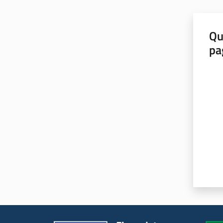
Qu
pa
Valut