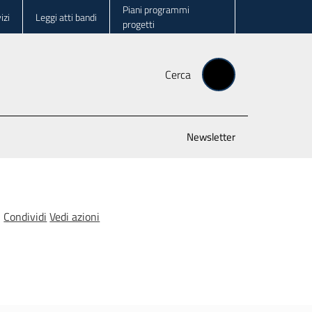
Piani programmi
izi
Leggi atti bandi
progetti
Cerca
Newsletter
Condividi
Vedi azioni