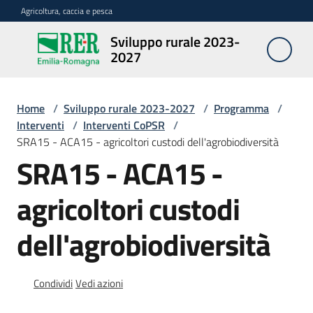
Vai al contenuto
Vai alla navigazione
Vai al footer
Agricoltura, caccia e pesca
Sviluppo rurale 2023-
Sviluppo
2027
rurale
2023-
2027
Home
/
Sviluppo rurale 2023-2027
/
Programma
/
Interventi
/
Interventi CoPSR
/
SRA15 - ACA15 - agricoltori custodi dell'agrobiodiversità
SRA15 - ACA15 -
Programma
agricoltori custodi
Opportunità
dell'agrobiodiversità
Disposizioni
Condividi
Vedi azioni
attuative
regionali