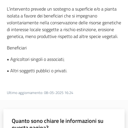
L’intervento prevede un sostegno a superficie e/o a pianta
isolata a favore dei beneficiari che si impegnano
Normativa
volontariamente nella conservazione delle risorse genetiche
di interesse locale soggette a rischio estinzione, erosione
genetica, meno produttive rispetto ad altre specie vegetali.
Beneficiari
• Agricoltori singoli o associati;
Newsletter
• Altri soggetti pubblici o privati.
Ultimo aggiornamento
:
08-05-2025 16:24
Agricoltura,
caccia e
pesca
Quanto sono chiare le informazioni su
questa pagina?