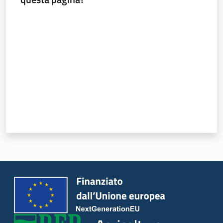
Argomenti
Valuta da 1 a 5 stelle
Novità
Servizi
Leggi atti bandi
Piani programmi
progetti