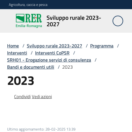
Vai al contenuto
Vai alla navigazione
Vai al footer
Agricoltura, caccia e pesca
Sviluppo rurale 2023-
Sviluppo
2027
rurale
2023-
2027
Home
/
Sviluppo rurale 2023-2027
/
Programma
/
Interventi
/
Interventi CoPSR
/
SRH01 - Erogazione servizi di consulenza
/
Bandi e documenti utili
/
2023
Programma
2023
Opportunità
Condividi
Vedi azioni
Disposizioni
attuative
regionali
Ultimo aggiornamento
:
28-02-2025 13:39