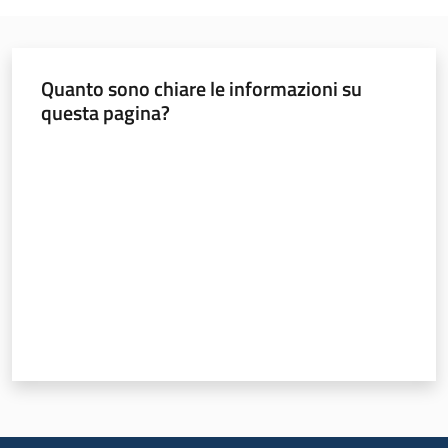
Normativa
Quanto sono chiare le informazioni su
questa pagina?
Valuta da 1 a 5 stelle
Newsletter
Agricoltura,
caccia e
pesca