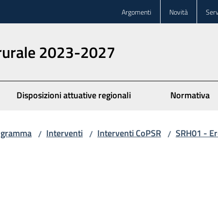
Argomenti
Novità
Serv
 rurale 2023-2027
Disposizioni attuative regionali
Normativa
ogramma
Interventi
Interventi CoPSR
SRH01 - Er
/
/
/