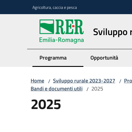
Vai al contenuto
Vai alla navigazione
Vai al footer
Agricoltura, caccia e pesca
Sviluppo
Programma
Opportunità
Home
Sviluppo rurale 2023-2027
Pr
/
/
Bandi e documenti utili
2025
/
2025