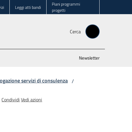
Piani programmi
izi
Leggi atti bandi
progetti
Cerca
Newsletter
ogazione servizi di consulenza
/
Condividi
Vedi azioni