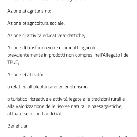
Argomenti
Azione a) agriturismo;
Novità
Azione b) agricoltura sociale;
Servizi
Azione c) attività educative/didattiche;
Azione d) trasformazione di prodotti agricoli
Leggi atti bandi
prevalentemente in prodotti non compresi nell’Allegato I del
TFUE;
Azione e) attività:
Piani programmi
progetti
o relative all’oleoturismo ed enoturismo;
o turistico-ricreative e attività legate alle tradizioni rurali e
alla valorizzazione delle risorse naturali e paesaggistiche,
attuate solo con bandi GAL
Beneficiari