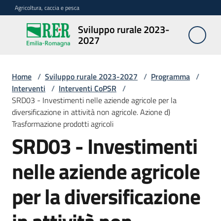
Vai al contenuto
Vai alla navigazione
Vai al footer
Agricoltura, caccia e pesca
Sviluppo rurale 2023-
Sviluppo
2027
rurale
2023-
2027
Home
/
Sviluppo rurale 2023-2027
/
Programma
/
Interventi
/
Interventi CoPSR
/
SRD03 - Investimenti nelle aziende agricole per la
diversificazione in attività non agricole. Azione d)
Programma
Trasformazione prodotti agricoli
SRD03 - Investimenti
Opportunità
nelle aziende agricole
per la diversificazione
Disposizioni
attuative
regionali