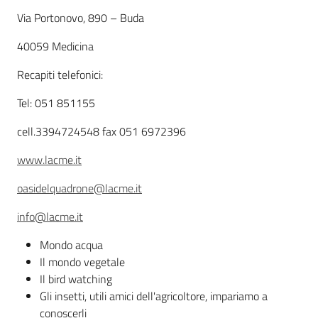
Descrizione
Via Portonovo, 890 – Buda
Agricoltura
40059 Medicina
in
Recapiti telefonici:
cifre
Tel: 051 851155
cell.3394724548 fax 051 6972396
www.lacme.it
Agricoltura,
caccia e
oasidelquadrone@lacme.it
pesca
info@lacme.it
Argomenti
Mondo acqua
Il mondo vegetale
Novità
Il bird watching
Gli insetti, utili amici dell'agricoltore, impariamo a
Servizi
conoscerli