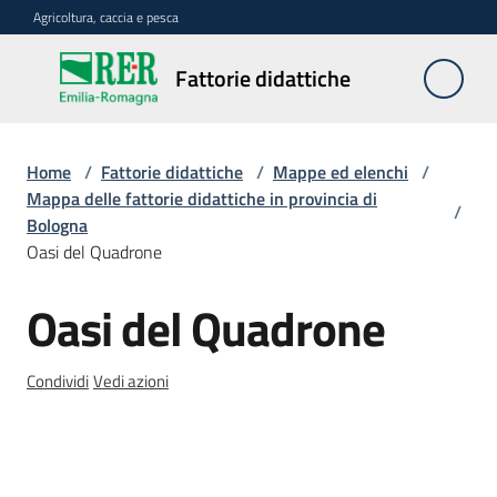
Vai al contenuto
Vai alla navigazione
Vai al footer
Agricoltura, caccia e pesca
Fattorie
Fattorie didattiche
didattiche
Home
/
Fattorie didattiche
/
Mappe ed elenchi
/
Trova
Mappa delle fattorie didattiche in provincia di
/
sulla
Bologna
mappa
Oasi del Quadrone
Menu selezionato
Oasi del Quadrone
Requisiti
Salta al contenuto
necessari
Condividi
Vedi azioni
Corsi
abilitanti