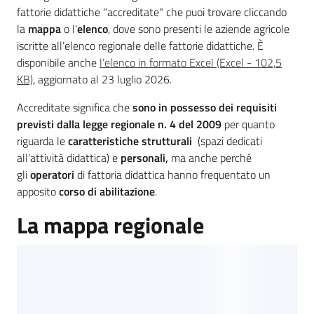
fattorie didattiche "accreditate" che puoi trovare cliccando
la
mappa
o l'
elenco
, dove sono presenti le aziende agricole
Agricoltura
iscritte all’elenco regionale delle fattorie didattiche. È
in
disponibile anche
l’elenco in formato Excel (Excel - 102,5
cifre
KB)
, aggiornato al 23 luglio 2026.
Accreditate significa che
sono
in possesso dei requisiti
previsti dalla
legge regionale n. 4 del 2009
per quanto
riguarda le
caratteristiche
strutturali
(spazi dedicati
all'attività didattica) e
personali,
ma anche perché
Agricoltura,
gli
operatori
di fattoria didattica hanno frequentato un
caccia e
apposito
corso di abilitazione
.
pesca
La mappa regionale
Argomenti
Novità
Servizi