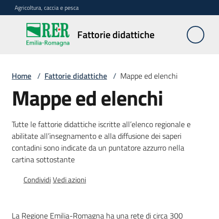
Vai al contenuto
Vai alla navigazione
Vai al footer
Agricoltura, caccia e pesca
Fattorie
Fattorie didattiche
didattiche
Home
/
Fattorie didattiche
/
Mappe ed elenchi
Trova
Mappe ed elenchi
sulla
mappa
Menu selezionato
Tutte le fattorie didattiche iscritte all’elenco regionale e
abilitate all’insegnamento e alla diffusione dei saperi
Requisiti
contadini sono indicate da un puntatore azzurro nella
necessari
cartina sottostante
Corsi
Condividi
Vedi azioni
abilitanti
La Regione Emilia-Romagna ha una rete di circa 300