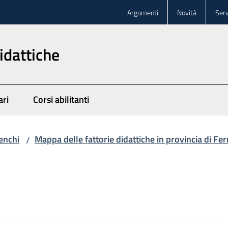
Argomenti
Novità
Serv
idattiche
ari
Corsi abilitanti
enchi
Mappa delle fattorie didattiche in provincia di Fer
/