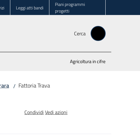
Piani programmi
izi
Leggi atti bandi
progetti
Cerca
Agricoltura in cifre
rara
Fattoria Trava
/
Condividi
Vedi azioni