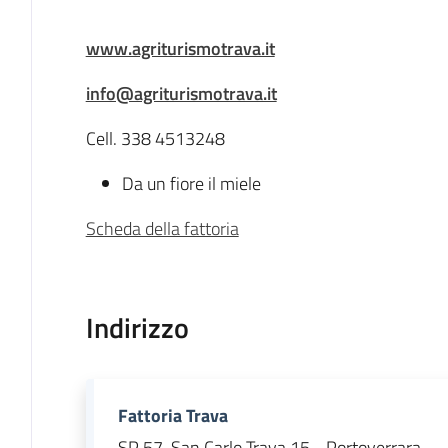
Descrizione
www.agriturismotrava.it
info@agriturismotrava.it
Cell. 338 4513248
Da un fiore il miele
Scheda della fattoria
Indirizzo
Fattoria Trava
SP 57, San Carlo Trava 15 - Portoverrara