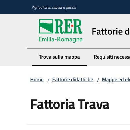
Vai al contenuto
Vai alla navigazione
Vai al footer
Agricoltura, caccia e pesca
Fattorie d
Trova sulla mappa
Requisiti necess
Menu selezionato
Home
Fattorie didattiche
Mappe ed el
/
/
Salta al contenuto
Fattoria Trava