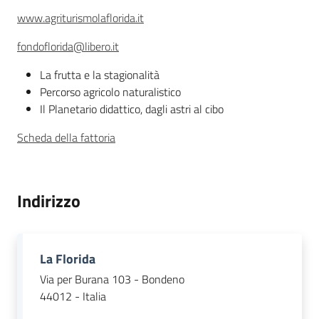
www.agriturismolaflorida.it
Agricoltura
fondoflorida@libero.it
in
La frutta e la stagionalità
cifre
Percorso agricolo naturalistico
Il Planetario didattico, dagli astri al cibo
Scheda della fattoria
Agricoltura,
caccia e
Indirizzo
pesca
Argomenti
La Florida
Novità
Via per Burana 103 - Bondeno
44012 - Italia
Servizi