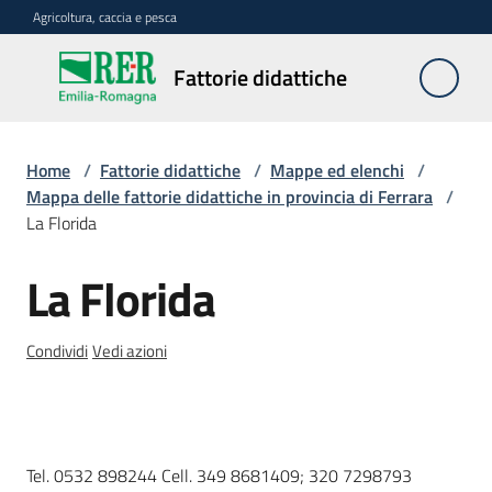
Vai al contenuto
Vai alla navigazione
Vai al footer
Agricoltura, caccia e pesca
Fattorie
Fattorie didattiche
didattiche
Home
/
Fattorie didattiche
/
Mappe ed elenchi
/
Trova
Mappa delle fattorie didattiche in provincia di Ferrara
/
sulla
La Florida
mappa
Menu selezionato
La Florida
Salta al contenuto
Requisiti
necessari
Condividi
Vedi azioni
Corsi
abilitanti
Descrizione
Tel. 0532 898244 Cell. 349 8681409; 320 7298793