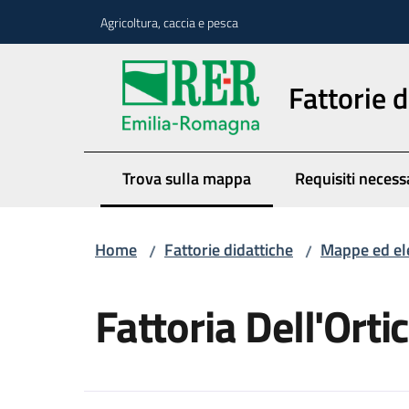
Vai al contenuto
Vai alla navigazione
Vai al footer
Agricoltura, caccia e pesca
Fattorie d
Trova sulla mappa
Requisiti necess
Menu selezionato
Home
Fattorie didattiche
Mappe ed el
/
/
Salta al contenuto
Fattoria Dell'Orti