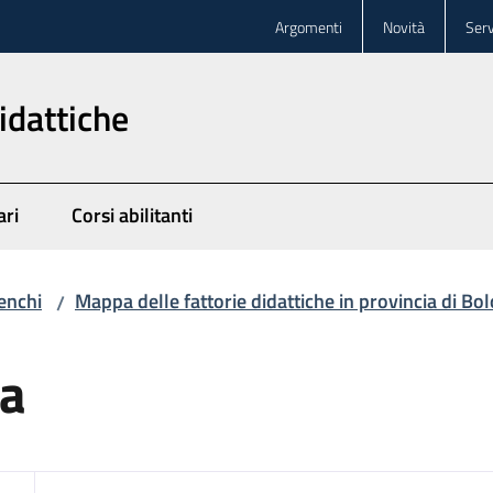
Argomenti
Novità
Serv
idattiche
ari
Corsi abilitanti
enchi
Mappa delle fattorie didattiche in provincia di Bo
/
ca