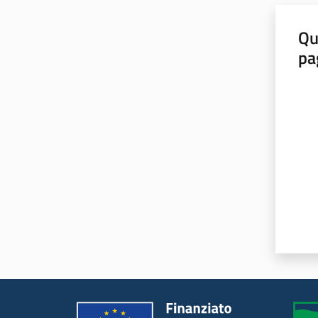
Qu
pa
Valut