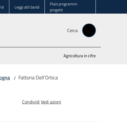
Piani programmi
izi
Leggi atti bandi
progetti
Cerca
Agricoltura in cifre
logna
Fattoria Dell'Ortica
/
Condividi
Vedi azioni