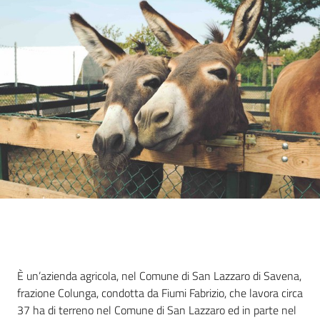
Agricoltura
in
cifre
Agricoltura,
caccia e
pesca
Argomenti
Descrizione
È un’azienda agricola, nel Comune di San Lazzaro di Savena,
Novità
frazione Colunga, condotta da Fiumi Fabrizio, che lavora circa
37 ha di terreno nel Comune di San Lazzaro ed in parte nel
Servizi