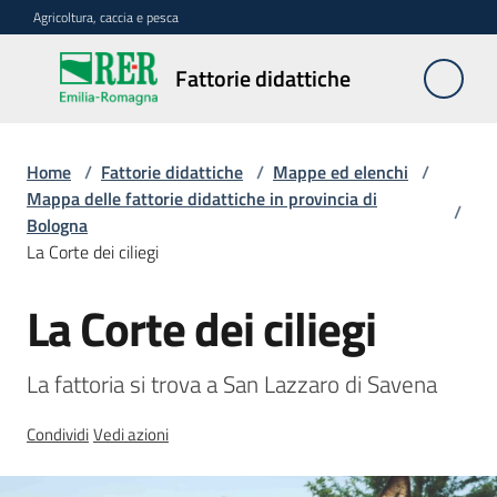
Vai al contenuto
Vai alla navigazione
Vai al footer
Agricoltura, caccia e pesca
Fattorie
Fattorie didattiche
didattiche
Home
/
Fattorie didattiche
/
Mappe ed elenchi
/
Trova
Mappa delle fattorie didattiche in provincia di
/
sulla
Bologna
mappa
La Corte dei ciliegi
Menu selezionato
La Corte dei ciliegi
Requisiti
Salta al contenuto
necessari
La fattoria si trova a San Lazzaro di Savena
Corsi
abilitanti
Condividi
Vedi azioni