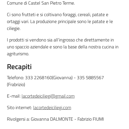
Comune di Castel San Pietro Terme.
Leggi atti bandi
Ci sono frutteti e si coltivano foraggi, cereali, patate e
ortaggi vari. La produzione principale sono le patate e le
ciliegie.
I prodotti si vendono sia all’ingrosso che direttamente in
Piani programmi
uno spaccio aziendale e sono la base della nostra cucina in
progetti
agriturismo.
Recapiti
Telefono: 333 2268160(Giovanna) - 335 5885567
(Frabrizio)
E-mail:
lacortedeiciliegi@gmail.com
Sito internet:
lacortedeiciliegi.com
Rivolgersi a: Giovanna DALMONTE - Fabrizio FIUMI