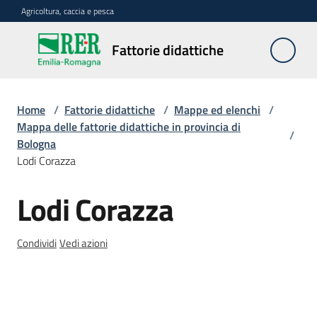
Vai al contenuto
Vai alla navigazione
Vai al footer
Agricoltura, caccia e pesca
Fattorie
Fattorie didattiche
didattiche
Home
/
Fattorie didattiche
/
Mappe ed elenchi
/
Trova
Mappa delle fattorie didattiche in provincia di
/
sulla
Bologna
mappa
Lodi Corazza
Menu selezionato
Lodi Corazza
Requisiti
Salta al contenuto
necessari
Condividi
Vedi azioni
Corsi
abilitanti