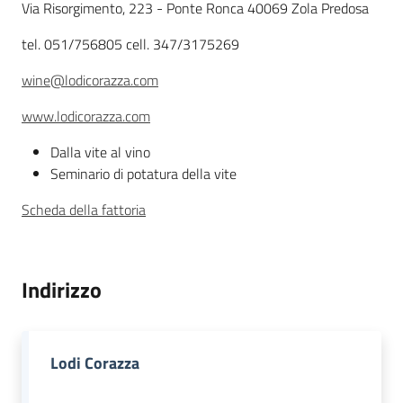
Descrizione
Via Risorgimento, 223 - Ponte Ronca 40069 Zola Predosa
tel. 051/756805 cell. 347/3175269
Agricoltura
in
wine@lodicorazza.com
cifre
www.lodicorazza.com
Dalla vite al vino
Seminario di potatura della vite
Scheda della fattoria
Agricoltura,
caccia e
pesca
Indirizzo
Argomenti
Novità
Lodi Corazza
Servizi