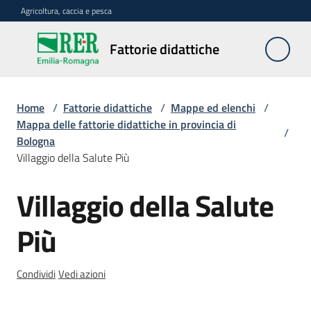
Vai al contenuto
Vai alla navigazione
Vai al footer
Agricoltura, caccia e pesca
Fattorie
Fattorie didattiche
didattiche
Home
/
Fattorie didattiche
/
Mappe ed elenchi
/
Trova
Mappa delle fattorie didattiche in provincia di
/
sulla
Bologna
mappa
Villaggio della Salute Più
Menu selezionato
Villaggio della Salute
Requisiti
Salta al contenuto
necessari
Più
Corsi
abilitanti
Condividi
Vedi azioni