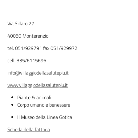
Agricoltura
Descrizione
Via Sillaro 27
in
cifre
40050 Monterenzio
tel. 051/929791 fax 051/929972
cell. 335/6115696
info@villaggiodellasalutepiu.it
Agricoltura,
caccia e
www.villaggiodellasalutepiu.it
pesca
Piante & animali
Corpo umano e benessere
Argomenti
Il Museo della Linea Gotica
Novità
Scheda della fattoria
Servizi