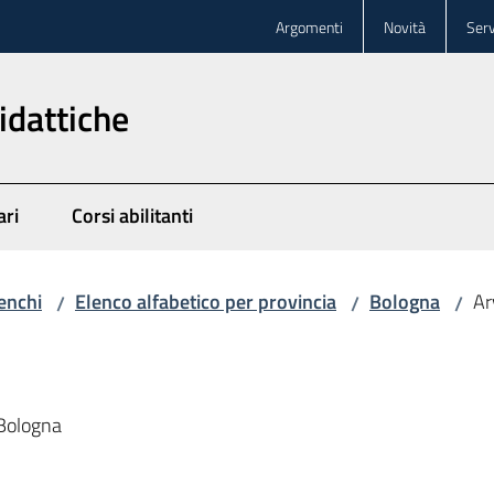
Argomenti
Novità
Serv
idattiche
ari
Corsi abilitanti
enchi
Elenco alfabetico per provincia
Bologna
Ar
/
/
/
 Bologna