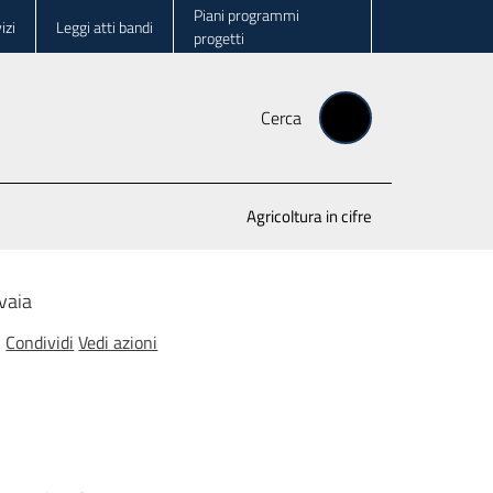
Piani programmi
izi
Leggi atti bandi
progetti
Cerca
Agricoltura in cifre
vaia
Condividi
Vedi azioni