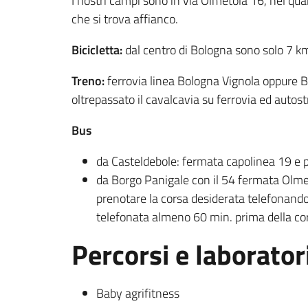
I nostri campi sono in via Olmetola 16, nel qua
che si trova affianco.
Bicicletta:
dal centro di Bologna sono solo 7 km
Treno:
ferrovia linea Bologna Vignola oppure B
oltrepassato il cavalcavia su ferrovia ed autost
Bus
da Casteldebole: fermata capolinea 19 e po
da Borgo Panigale con il 54 fermata Olmeto
prenotare la corsa desiderata telefonando al
telefonata almeno 60 min. prima della cor
Percorsi e laboratori
Baby agrifitness