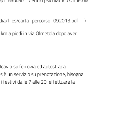
op Il Baobab” "Centro psichiatrico Olmetola"
ia/files/carta_percorso_092013.pdf
)
 km a piedi in via Olmetola dopo aver
lcavia su ferrovia ed autostrada
us è un servizio su prenotazione, bisogna
festivi dalle 7 alle 20, effettuare la