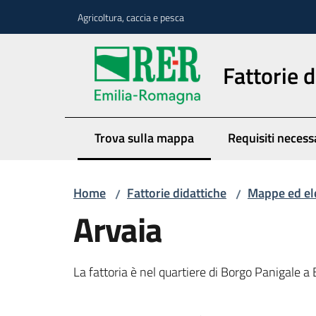
Vai al contenuto
Vai alla navigazione
Vai al footer
Agricoltura, caccia e pesca
Fattorie d
Trova sulla mappa
Requisiti necess
Menu selezionato
Home
Fattorie didattiche
Mappe ed el
/
/
Arvaia
La fattoria è nel quartiere di Borgo Panigale a