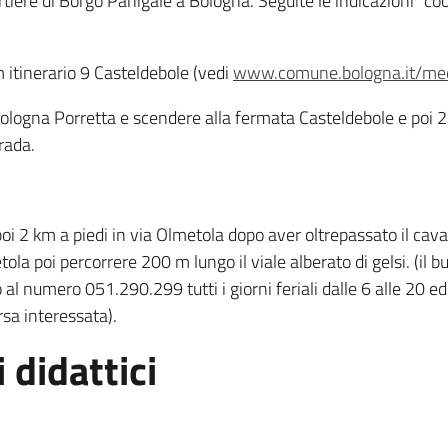
rtiere di Borgo Panigale a Bologna. Seguite le indicazioni “co
 itinerario 9 Casteldebole (vedi
www.comune.bologna.it/med
ologna Porretta e scendere alla fermata Casteldebole e poi 2
rada.
i 2 km a piedi in via Olmetola dopo aver oltrepassato il cava
la poi percorrere 200 m lungo il viale alberato di gelsi. (il b
 numero 051.290.299 tutti i giorni feriali dalle 6 alle 20 ed i 
sa interessata).
 didattici