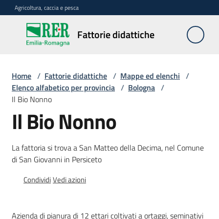
Vai al contenuto
Vai alla navigazione
Vai al footer
Agricoltura, caccia e pesca
Fattorie
Fattorie didattiche
didattiche
Home
/
Fattorie didattiche
/
Mappe ed elenchi
/
Trova
Elenco alfabetico per provincia
/
Bologna
/
sulla
Il Bio Nonno
mappa
Il Bio Nonno
Menu selezionato
Requisiti
La fattoria si trova a San Matteo della Decima, nel Comune
necessari
di San Giovanni in Persiceto
Corsi
Condividi
Vedi azioni
abilitanti
Azienda di pianura di 12 ettari coltivati a ortaggi, seminativi