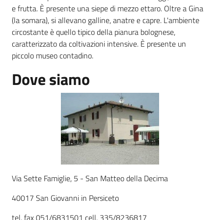
e frutta. È presente una siepe di mezzo ettaro. Oltre a Gina
(la somara), si allevano galline, anatre e capre. L'ambiente
Agricoltura
circostante è quello tipico della pianura bolognese,
in
caratterizzato da coltivazioni intensive. È presente un
cifre
piccolo museo contadino.
Dove siamo
Agricoltura,
caccia e
pesca
Argomenti
Via Sette Famiglie, 5 - San Matteo della Decima
Novità
40017 San Giovanni in Persiceto
Servizi
tel. fax 051/6831501 cell. 335/8236817