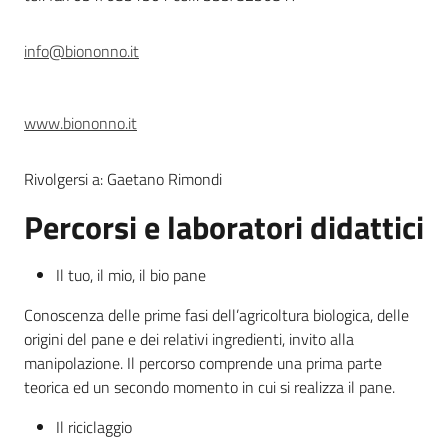
Leggi atti bandi
info@biononno.it
www.biononno.it
Piani programmi
progetti
Rivolgersi a: Gaetano Rimondi
Percorsi e laboratori didattici
Il tuo, il mio, il bio pane
Conoscenza delle prime fasi dell’agricoltura biologica, delle
origini del pane e dei relativi ingredienti, invito alla
manipolazione. Il percorso comprende una prima parte
teorica ed un secondo momento in cui si realizza il pane.
Il riciclaggio