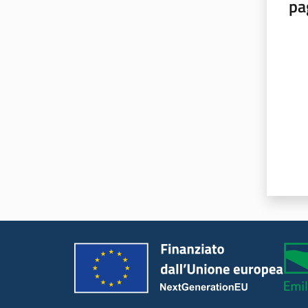
pa
Valut