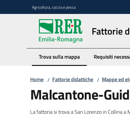
Vai al contenuto
Vai alla navigazione
Vai al footer
Agricoltura, caccia e pesca
Fattorie d
Trova sulla mappa
Requisiti necess
Menu selezionato
Home
Fattorie didattiche
Mappe ed el
/
/
Malcantone-Guid
La fattoria si trova a San Lorenzo in Collina a