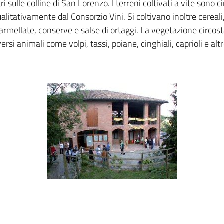
i sulle colline di San Lorenzo. I terreni coltivati a vite sono c
ualitativamente dal Consorzio Vini. Si coltivano inoltre cereali,
armellate, conserve e salse di ortaggi. La vegetazione circosta
rsi animali come volpi, tassi, poiane, cinghiali, caprioli e altre