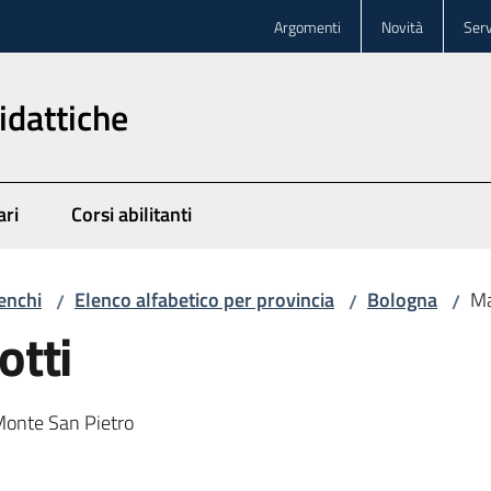
Argomenti
Novità
Serv
idattiche
ari
Corsi abilitanti
enchi
Elenco alfabetico per provincia
Bologna
Ma
/
/
/
otti
 Monte San Pietro