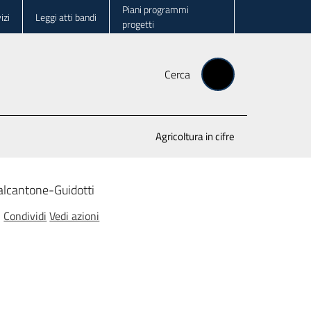
Piani programmi
izi
Leggi atti bandi
progetti
Cerca
Agricoltura in cifre
lcantone-Guidotti
Condividi
Vedi azioni