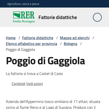
Vai al contenuto
Vai alla navigazione
Vai al footer
Agricoltura, caccia e pesca
Fattorie
Fattorie didattiche
didattiche
Home
/
Fattorie didattiche
/
Mappe ed elenchi
/
Trova
Elenco alfabetico per provincia
/
Bologna
/
sulla
Poggio di Gaggiola
mappa
Poggio di Gaggiola
Menu selezionato
Requisiti
La fattoria si trova a Castel di Casio
necessari
Condividi
Vedi azioni
Corsi
abilitanti
Azienda dell'Appennino tosco-emiliano di 17 ettari, situata
vicino al fiume Reno e al Lago di Suviana. Produce con il