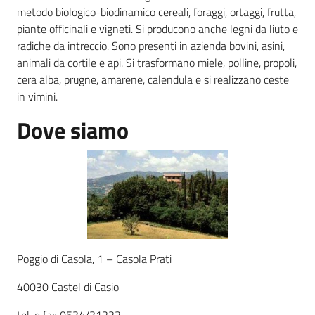
metodo biologico-biodinamico cereali, foraggi, ortaggi, frutta,
piante officinali e vigneti. Si producono anche legni da liuto e
Agricoltura
radiche da intreccio. Sono presenti in azienda bovini, asini,
in
animali da cortile e api. Si trasformano miele, polline, propoli,
cifre
cera alba, prugne, amarene, calendula e si realizzano ceste
in vimini.
Dove siamo
Agricoltura,
caccia e
pesca
Argomenti
Poggio di Casola, 1 – Casola Prati
Novità
40030 Castel di Casio
Servizi