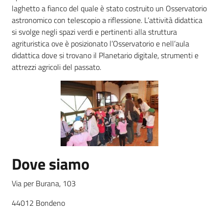
laghetto a fianco del quale è stato costruito un Osservatorio
astronomico con telescopio a riflessione. L’attività didattica
Agricoltura
si svolge negli spazi verdi e pertinenti alla struttura
in
agrituristica ove è posizionato l’Osservatorio e nell’aula
cifre
didattica dove si trovano il Planetario digitale, strumenti e
attrezzi agricoli del passato.
Agricoltura,
caccia e
pesca
Dove siamo
Argomenti
Via per Burana, 103
Novità
44012 Bondeno
Servizi