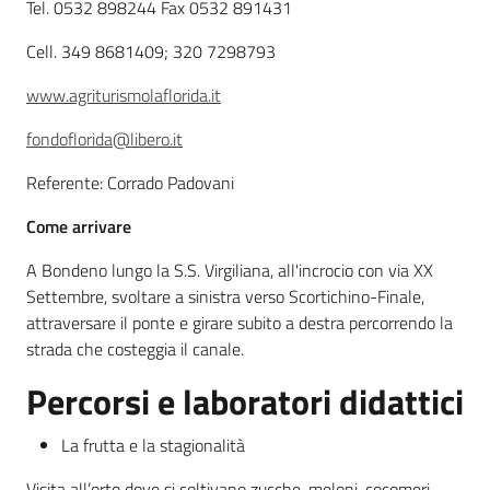
Tel. 0532 898244 Fax 0532 891431
Leggi atti bandi
Cell. 349 8681409; 320 7298793
www.agriturismolaflorida.it
fondoflorida@libero.it
Piani programmi
progetti
Referente: Corrado Padovani
Come arrivare
A Bondeno lungo la S.S. Virgiliana, all'incrocio con via XX
Settembre, svoltare a sinistra verso Scortichino-Finale,
attraversare il ponte e girare subito a destra percorrendo la
strada che costeggia il canale.
Percorsi e laboratori didattici
La frutta e la stagionalità
Visita all’orto dove si coltivano zucche, meloni, cocomeri,