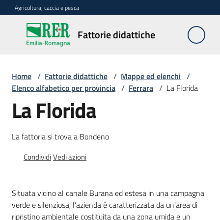
Vai al contenuto
Vai alla navigazione
Vai al footer
Agricoltura, caccia e pesca
Fattorie
Fattorie didattiche
didattiche
Home
/
Fattorie didattiche
/
Mappe ed elenchi
/
Trova
Elenco alfabetico per provincia
/
Ferrara
/
La Florida
sulla
La Florida
mappa
Menu selezionato
La fattoria si trova a Bondeno
Requisiti
necessari
Condividi
Vedi azioni
Corsi
abilitanti
Situata vicino al canale Burana ed estesa in una campagna
verde e silenziosa, l’azienda è caratterizzata da un'area di
ripristino ambientale costituita da una zona umida e un