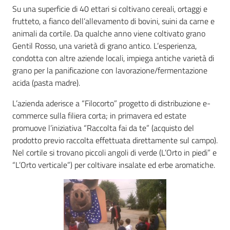
Su una superficie di 40 ettari si coltivano cereali, ortaggi e
frutteto, a fianco dell’allevamento di bovini, suini da carne e
Agricoltura
animali da cortile. Da qualche anno viene coltivato grano
in
Gentil Rosso, una varietà di grano antico. L’esperienza,
cifre
condotta con altre aziende locali, impiega antiche varietà di
grano per la panificazione con lavorazione/fermentazione
acida (pasta madre).
L’azienda aderisce a “Filocorto” progetto di distribuzione e-
commerce sulla filiera corta; in primavera ed estate
Agricoltura,
promuove l’iniziativa “Raccolta fai da te” (acquisto del
caccia e
prodotto previo raccolta effettuata direttamente sul campo).
pesca
Nel cortile si trovano piccoli angoli di verde (L’Orto in piedi” e
“L’Orto verticale”) per coltivare insalate ed erbe aromatiche.
Argomenti
Novità
Servizi