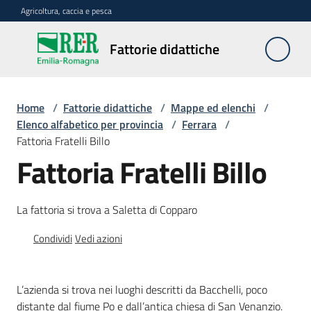
Vai al contenuto
Vai alla navigazione
Vai al footer
Agricoltura, caccia e pesca
Fattorie
Fattorie didattiche
didattiche
Home
/
Fattorie didattiche
/
Mappe ed elenchi
/
Trova
Elenco alfabetico per provincia
/
Ferrara
/
sulla
Fattoria Fratelli Billo
mappa
Fattoria Fratelli Billo
Menu selezionato
Requisiti
La fattoria si trova a Saletta di Copparo
necessari
Condividi
Vedi azioni
Corsi
abilitanti
L’azienda si trova nei luoghi descritti da Bacchelli, poco
distante dal fiume Po e dall’antica chiesa di San Venanzio.