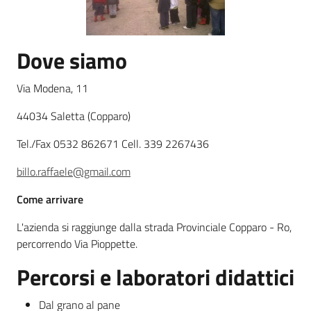
Leggi atti bandi
Dove siamo
Via Modena, 11
Piani programmi
progetti
44034 Saletta (Copparo)
Tel./Fax 0532 862671 Cell. 339 2267436
billo.raffaele@gmail.com
Come arrivare
L'azienda si raggiunge dalla strada Provinciale Copparo - Ro,
percorrendo Via Pioppette.
Percorsi e laboratori didattici
Dal grano al pane