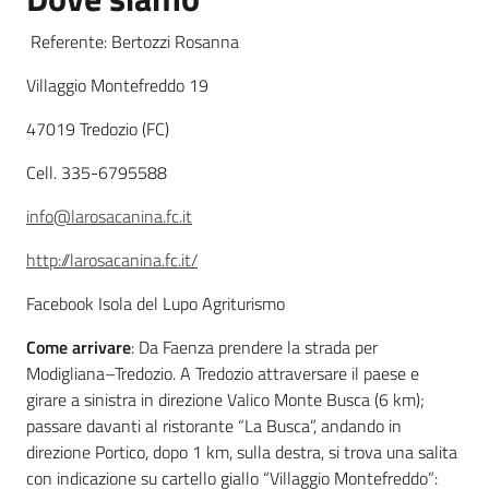
Referente: Bertozzi Rosanna
Leggi atti bandi
Villaggio Montefreddo 19
47019 Tredozio (FC)
Piani programmi
Cell. 335-6795588
progetti
info@larosacanina.fc.it
http://larosacanina.fc.it/
Facebook Isola del Lupo Agriturismo
Come arrivare
: Da Faenza prendere la strada per
Modigliana–Tredozio. A Tredozio attraversare il paese e
girare a sinistra in direzione Valico Monte Busca (6 km);
passare davanti al ristorante “La Busca”, andando in
direzione Portico, dopo 1 km, sulla destra, si trova una salita
con indicazione su cartello giallo “Villaggio Montefreddo”: