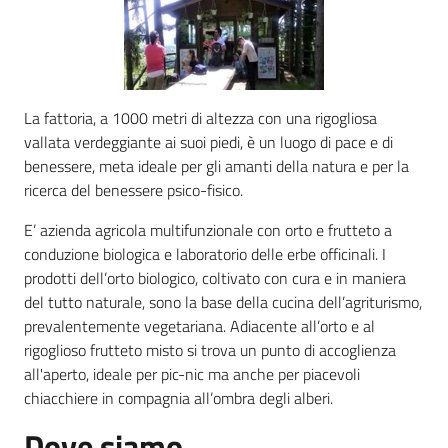
Agricoltura
in
cifre
La fattoria, a 1000 metri di altezza con una rigogliosa
vallata verdeggiante ai suoi piedi, è un luogo di pace e di
benessere, meta ideale per gli amanti della natura e per la
ricerca del benessere psico-fisico.
E’ azienda agricola multifunzionale con orto e frutteto a
Agricoltura,
conduzione biologica e laboratorio delle erbe officinali. I
caccia e
prodotti dell’orto biologico, coltivato con cura e in maniera
pesca
del tutto naturale, sono la base della cucina dell’agriturismo,
prevalentemente vegetariana. Adiacente all’orto e al
Argomenti
rigoglioso frutteto misto si trova un punto di accoglienza
all'aperto, ideale per pic-nic ma anche per piacevoli
Novità
chiacchiere in compagnia all’ombra degli alberi.
Dove siamo
Servizi