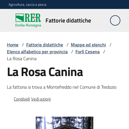
Vai al contenuto
Vai alla navigazione
Vai al footer
Agricoltura, caccia e pesca
Fattorie
Fattorie didattiche
didattiche
Home
/
Fattorie didattiche
/
Mappe ed elenchi
/
Trova
Elenco alfabetico per provincia
/
Forlì Cesena
/
sulla
La Rosa Canina
mappa
La Rosa Canina
Menu selezionato
Requisiti
La fattoria si trova a Montefreddo nel Comune di Tredozio
necessari
Condividi
Vedi azioni
Corsi
abilitanti