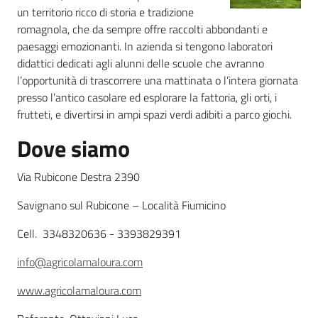
un territorio ricco di storia e tradizione
romagnola, che da sempre offre raccolti abbondanti e
Agricoltura
paesaggi emozionanti. In azienda si tengono laboratori
in
didattici dedicati agli alunni delle scuole che avranno
cifre
l’opportunità di trascorrere una mattinata o l’intera giornata
presso l’antico casolare ed esplorare la fattoria, gli orti, i
frutteti, e divertirsi in ampi spazi verdi adibiti a parco giochi.
Dove siamo
Agricoltura,
Via Rubicone Destra 2390
caccia e
pesca
Savignano sul Rubicone – Località Fiumicino
Cell. 3348320636 - 3393829391
Argomenti
info@agricolamaloura.com
Novità
www.agricolamaloura.com
Servizi