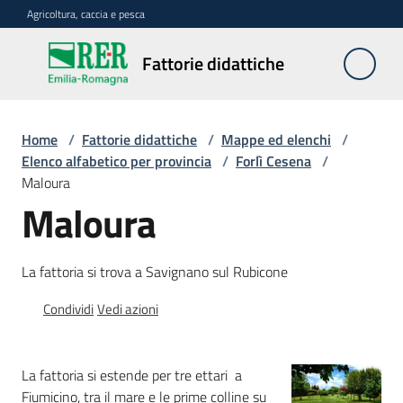
Vai al contenuto
Vai alla navigazione
Vai al footer
Agricoltura, caccia e pesca
Fattorie
Fattorie didattiche
didattiche
Home
/
Fattorie didattiche
/
Mappe ed elenchi
/
Trova
Elenco alfabetico per provincia
/
Forlì Cesena
/
sulla
Maloura
mappa
Maloura
Menu selezionato
Requisiti
La fattoria si trova a Savignano sul Rubicone
necessari
Condividi
Vedi azioni
Corsi
abilitanti
La fattoria si estende per tre ettari a
Fiumicino, tra il mare e le prime colline su