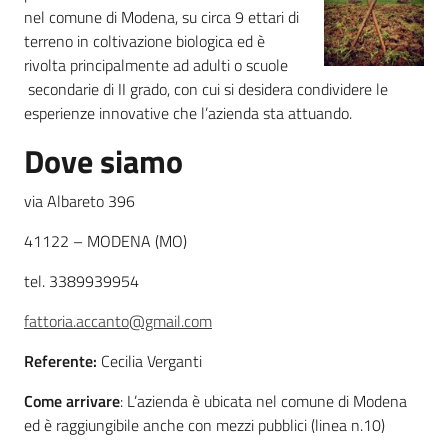
nel comune di Modena, su circa 9 ettari di
terreno in coltivazione biologica ed è
Agricoltura
rivolta principalmente ad adulti o scuole
in
secondarie di II grado, con cui si desidera condividere le
cifre
esperienze innovative che l’azienda sta attuando.
Dove siamo
via Albareto 396
41122 – MODENA (MO)
Agricoltura,
caccia e
tel. 3389939954
pesca
fattoria.accanto@gmail.com
Argomenti
Referente:
Cecilia Verganti
Novità
Come arrivare
: L’azienda è ubicata nel comune di Modena
ed è raggiungibile anche con mezzi pubblici (linea n.10)
Servizi