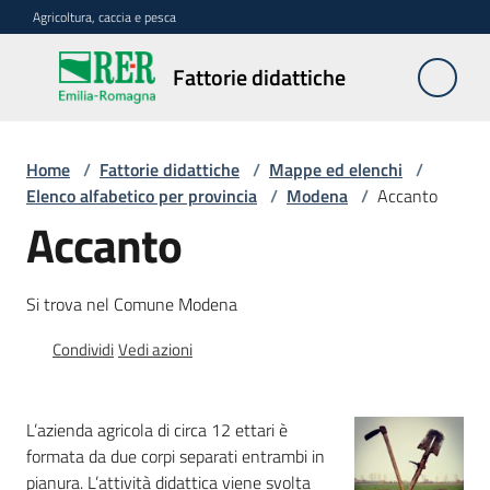
Vai al contenuto
Vai alla navigazione
Vai al footer
Agricoltura, caccia e pesca
Fattorie
Fattorie didattiche
didattiche
Home
/
Fattorie didattiche
/
Mappe ed elenchi
/
Trova
Elenco alfabetico per provincia
/
Modena
/
Accanto
sulla
Accanto
mappa
Menu selezionato
Si trova nel Comune Modena
Requisiti
necessari
Condividi
Vedi azioni
Corsi
abilitanti
L’azienda agricola di circa 12 ettari è
formata da due corpi separati entrambi in
pianura. L’attività didattica viene svolta