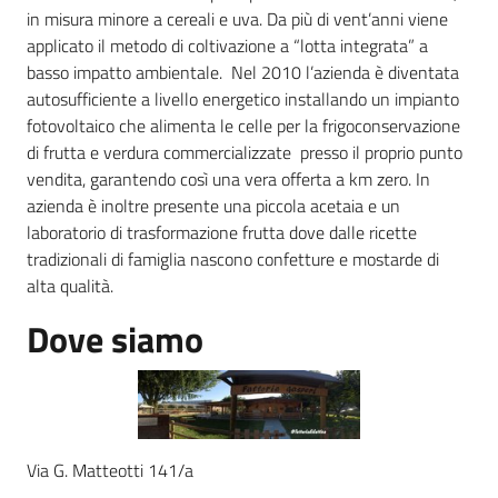
in misura minore a cereali e uva. Da più di vent’anni viene
applicato il metodo di coltivazione a “lotta integrata” a
Agricoltura
basso impatto ambientale. Nel 2010 l’azienda è diventata
in
autosufficiente a livello energetico installando un impianto
cifre
fotovoltaico che alimenta le celle per la frigoconservazione
di frutta e verdura commercializzate presso il proprio punto
vendita, garantendo così una vera offerta a km zero. In
azienda è inoltre presente una piccola acetaia e un
laboratorio di trasformazione frutta dove dalle ricette
tradizionali di famiglia nascono confetture e mostarde di
Agricoltura,
alta qualità.
caccia e
pesca
Dove siamo
Argomenti
Novità
Via G. Matteotti 141/a
Servizi