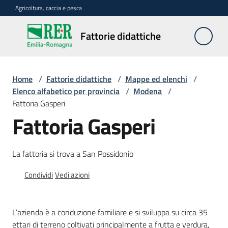
Vai al contenuto
Vai alla navigazione
Vai al footer
Agricoltura, caccia e pesca
Fattorie
Fattorie didattiche
didattiche
Home
/
Fattorie didattiche
/
Mappe ed elenchi
/
Trova
Elenco alfabetico per provincia
/
Modena
/
sulla
Fattoria Gasperi
mappa
Fattoria Gasperi
Menu selezionato
Requisiti
La fattoria si trova a San Possidonio
necessari
Condividi
Vedi azioni
Corsi
abilitanti
L’azienda è a conduzione familiare e si sviluppa su circa 35
ettari di terreno coltivati principalmente a frutta e verdura,