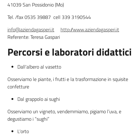
41039 San Possidonio (Mo)
Leggi atti bandi
Tel. /fax 0535 39887 cell 339 3190544
info@aziendagasperi.it
http://www.aziendagasperi.it
Referente: Teresa Gaspari
Piani programmi
Percorsi e laboratori didattici
progetti
Dall'albero al vasetto
Osserviamo le piante, i frutti e la trasformazione in squisite
confetture
Dal grappolo ai sughi
Osserviamo un vigneto, vendemmiamo, pigiamo l’uva, e
degustiamo i “sughi”
L'orto