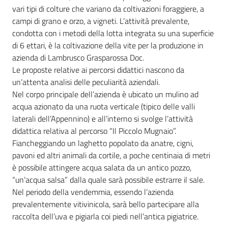
vari tipi di colture che variano da coltivazioni foraggiere, a
campi di grano e orzo, a vigneti. L’attività prevalente,
Agricoltura
condotta con i metodi della lotta integrata su una superficie
in
di 6 ettari, è la coltivazione della vite per la produzione in
cifre
azienda di Lambrusco Grasparossa Doc.
Le proposte relative ai percorsi didattici nascono da
un’attenta analisi delle peculiarità aziendali.
Nel corpo principale dell’azienda è ubicato un mulino ad
acqua azionato da una ruota verticale (tipico delle valli
laterali dell’Appennino) e all’interno si svolge l’attività
Agricoltura,
didattica relativa al percorso “Il Piccolo Mugnaio”.
caccia e
Fiancheggiando un laghetto popolato da anatre, cigni,
pesca
pavoni ed altri animali da cortile, a poche centinaia di metri
è possibile attingere acqua salata da un antico pozzo,
Argomenti
“un’acqua salsa” dalla quale sarà possibile estrarre il sale.
Nel periodo della vendemmia, essendo l’azienda
Novità
prevalentemente vitivinicola, sarà bello partecipare alla
raccolta dell’uva e pigiarla coi piedi nell’antica pigiatrice.
Servizi