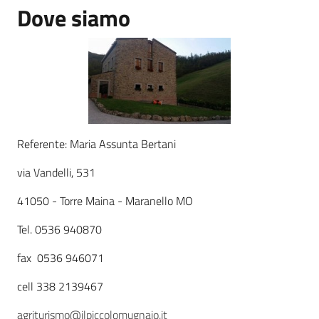
Dove siamo
Leggi atti bandi
Piani programmi
progetti
Referente: Maria Assunta Bertani
via Vandelli, 531
41050 - Torre Maina - Maranello MO
Tel. 0536 940870
fax 0536 946071
cell 338 2139467
agriturismo@ilpiccolomugnaio.it