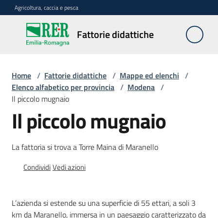
Vai al contenuto
Vai alla navigazione
Vai al footer
Agricoltura, caccia e pesca
Fattorie
Fattorie didattiche
didattiche
Home
/
Fattorie didattiche
/
Mappe ed elenchi
/
Trova
Elenco alfabetico per provincia
/
Modena
/
sulla
Il piccolo mugnaio
mappa
Il piccolo mugnaio
Menu selezionato
Requisiti
La fattoria si trova a Torre Maina di Maranello
necessari
Condividi
Vedi azioni
Corsi
abilitanti
L’azienda si estende su una superficie di 55 ettari, a soli 3
km da Maranello, immersa in un paesaggio caratterizzato da