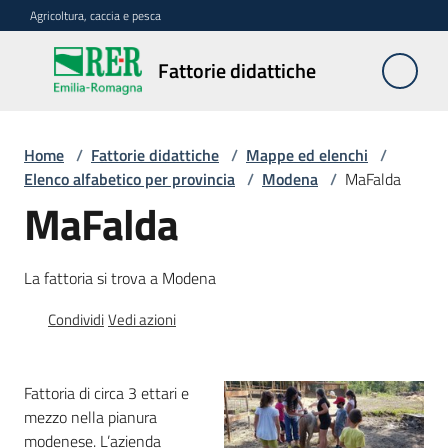
Vai al contenuto
Vai alla navigazione
Vai al footer
Agricoltura, caccia e pesca
Fattorie
Fattorie didattiche
didattiche
Home
/
Fattorie didattiche
/
Mappe ed elenchi
/
Trova
Elenco alfabetico per provincia
/
Modena
/
MaFalda
sulla
MaFalda
mappa
Menu selezionato
La fattoria si trova a Modena
Requisiti
necessari
Condividi
Vedi azioni
Corsi
abilitanti
Fattoria di circa 3 ettari e
mezzo nella pianura
modenese. L’azienda