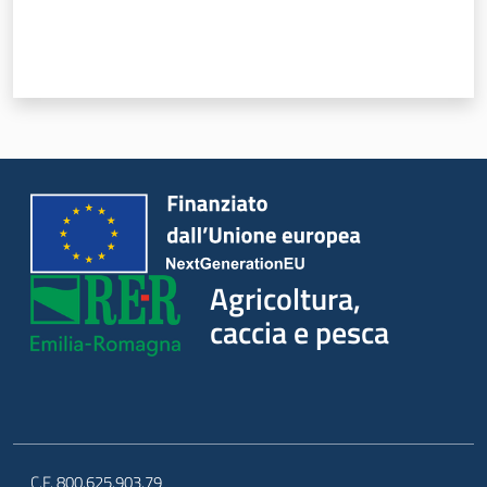
Agricoltura,
caccia e pesca
C.F. 800.625.903.79