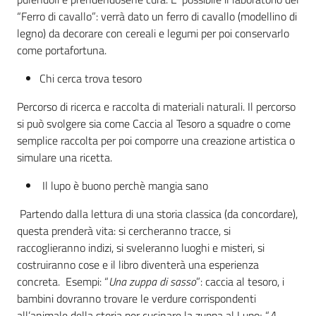
“Ferro di cavallo”: verrà dato un ferro di cavallo (modellino di
legno) da decorare con cereali e legumi per poi conservarlo
come portafortuna.
Chi cerca trova tesoro
Percorso di ricerca e raccolta di materiali naturali. Il percorso
si può svolgere sia come Caccia al Tesoro a squadre o come
semplice raccolta per poi comporre una creazione artistica o
simulare una ricetta.
Il lupo è buono perchè mangia sano
Partendo dalla lettura di una storia classica (da concordare),
questa prenderà vita: si cercheranno tracce, si
raccoglieranno indizi, si sveleranno luoghi e misteri, si
costruiranno cose e il libro diventerà una esperienza
concreta. Esempi: “
Una zuppa di sasso
”: caccia al tesoro, i
bambini dovranno trovare le verdure corrispondenti
all’animale della storia per cucinare la zuppa al Lupo; “
A