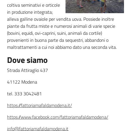
coltiva seminativi e orticole
in produzione integrata;
Agricoltura
alleva galline ovaiole per vendita uova. Possiede inoltre
in
piante da frutta miste e numerosi animali di varie specie
cifre
(bovini, equidi, ovi-caprini, suini, animali da cortile)
provenienti in buona parte da sequestri, abbandoni o
maltrattamenti a cui noi abbiamo dato una seconda vita.
Dove siamo
Strada Attiraglio 437
Agricoltura,
caccia e
41122 Modena
pesca
tel. 333 3042481
Argomenti
https://fattoriamafaldamodena.it/
Novità
https://www.facebook.com/fattoriamafaldamodena/
info@fattoriamafaldamodena.it
Servizi