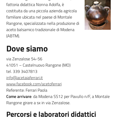
fattoria didattica Nonna Adolfa, è
costituita da una piccola azienda agricola
Agricoltura
familiare ubicata nel paese di Montale
in
Rangone, specializzata nella produzione di
cifre
aceto balsamico tradizionale di Modena
(ABTM).
Dove siamo
via Zenzalose 54-56
Agricoltura,
41051 – Castelnuovo Rangone (MO)
caccia e
tel. 339 3407813
pesca
info@acetaiaferrari.it
www.facebook.com/acetoferrari
Argomenti
Referente: Ferrari Paola
Come arrivare
: da Modena SS12 per Pavullo n/F, a Montale
Novità
Rangone girare a sx in via Zenzalose.
Percorsi e laboratori didattici
Servizi