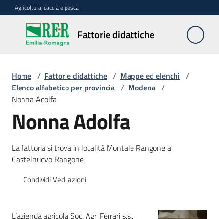
Vai al contenuto
Vai alla navigazione
Vai al footer
Agricoltura, caccia e pesca
Fattorie
Fattorie didattiche
didattiche
Home
/
Fattorie didattiche
/
Mappe ed elenchi
/
Trova
Elenco alfabetico per provincia
/
Modena
/
sulla
Nonna Adolfa
mappa
Nonna Adolfa
Menu selezionato
Requisiti
La fattoria si trova in località Montale Rangone a
necessari
Castelnuovo Rangone
Corsi
Condividi
Vedi azioni
abilitanti
L’azienda agricola Soc. Agr. Ferrari s.s.,