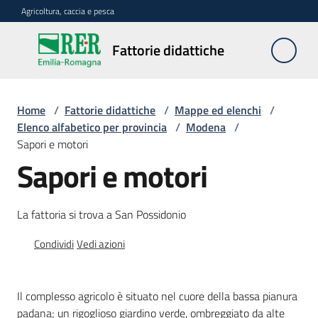
Vai al contenuto
Vai alla navigazione
Vai al footer
Agricoltura, caccia e pesca
Fattorie
Fattorie didattiche
didattiche
Home
/
Fattorie didattiche
/
Mappe ed elenchi
/
Trova
Elenco alfabetico per provincia
/
Modena
/
sulla
Sapori e motori
mappa
Sapori e motori
Menu selezionato
Requisiti
La fattoria si trova a San Possidonio
necessari
Condividi
Vedi azioni
Corsi
abilitanti
Il complesso agricolo è situato nel cuore della bassa pianura
padana; un rigoglioso giardino verde, ombreggiato da alte