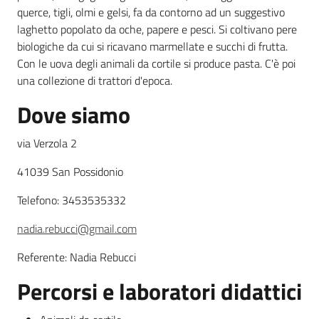
querce, tigli, olmi e gelsi, fa da contorno ad un suggestivo
laghetto popolato da oche, papere e pesci. Si coltivano pere
Agricoltura
biologiche da cui si ricavano marmellate e succhi di frutta.
in
Con le uova degli animali da cortile si produce pasta. C'è poi
cifre
una collezione di trattori d'epoca.
Dove siamo
via Verzola 2
41039 San Possidonio
Agricoltura,
caccia e
Telefono: 3453535332
pesca
nadia.rebucci@gmail.com
Argomenti
Referente: Nadia Rebucci
Novità
Percorsi e laboratori didattici
Servizi