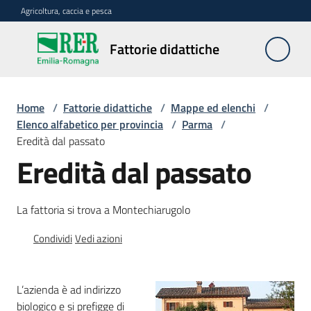
Vai al contenuto
Vai alla navigazione
Vai al footer
Agricoltura, caccia e pesca
Fattorie
Fattorie didattiche
didattiche
Home
/
Fattorie didattiche
/
Mappe ed elenchi
/
Trova
Elenco alfabetico per provincia
/
Parma
/
sulla
Eredità dal passato
mappa
Eredità dal passato
Menu selezionato
Requisiti
La fattoria si trova a Montechiarugolo
necessari
Condividi
Vedi azioni
Corsi
abilitanti
L’azienda è ad indirizzo
biologico e si prefigge di