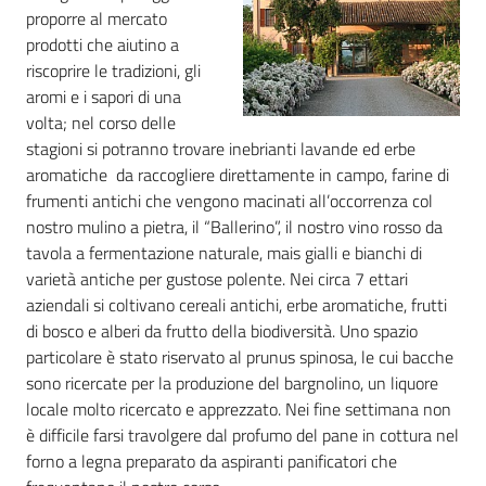
proporre al mercato
prodotti che aiutino a
Agricoltura
riscoprire le tradizioni, gli
in
aromi e i sapori di una
cifre
volta; nel corso delle
stagioni si potranno trovare inebrianti lavande ed erbe
aromatiche da raccogliere direttamente in campo, farine di
frumenti antichi che vengono macinati all’occorrenza col
nostro mulino a pietra, il “Ballerino”, il nostro vino rosso da
tavola a fermentazione naturale, mais gialli e bianchi di
Agricoltura,
varietà antiche per gustose polente. Nei circa 7 ettari
caccia e
aziendali si coltivano cereali antichi, erbe aromatiche, frutti
pesca
di bosco e alberi da frutto della biodiversità. Uno spazio
particolare è stato riservato al prunus spinosa, le cui bacche
Argomenti
sono ricercate per la produzione del bargnolino, un liquore
locale molto ricercato e apprezzato. Nei fine settimana non
Novità
è difficile farsi travolgere dal profumo del pane in cottura nel
forno a legna preparato da aspiranti panificatori che
Servizi