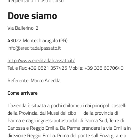
frequentano il nostro corso.
Dove siamo
Leggi atti bandi
Via Ballerino, 2
43022 Montechiarugolo (PR)
Piani programmi
info@ereditadalpassato.it
progetti
http://www.ereditadalpassato.it/
Tel. e Fax: +39 0521 357425 Mobile: +39 335 6070640
Referente: Marco Anedda
Come arrivare
L’azienda è situata a pochi chilometri dai principali castelli
della Provincia, dai
Musei del cibo
della provincia di
Parma e dagli ingressi autostradali di Parma Sud, Terre di
Canossa e Reggio Emilia. Da Parma prendere la via Emilia in
direzione Reggio Emilia. Prima del ponte sull'Enza girare a