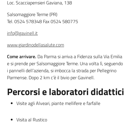
Loc. Scacciapensieri Gaviana, 138
Leggi atti bandi
Salsomaggiore Terme (PR)
Tel. 0524 578348 Fax 0524 580775
info@gavinell.it
Piani programmi
www.giardinodellasalute.com
progetti
Come arrivare.
Da Parma si arriva a Fidenza sulla Via Emilia
e si prende per Salsomaggiore Terme. Una volta lì, seguendo
i pannelli dell’azienda, si imbocca la strada per Pellegrino
Parmense. Dopo 2 km c’è il bivio per Gavinell.
Percorsi e laboratori didattici
Visite agli Alveari, piante mellifere e farfalle
Visita al Rustico