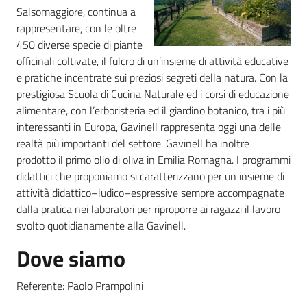
Salsomaggiore, continua a
rappresentare, con le oltre
Agricoltura
450 diverse specie di piante
in
officinali coltivate, il fulcro di un’insieme di attività educative
cifre
e pratiche incentrate sui preziosi segreti della natura. Con la
prestigiosa Scuola di Cucina Naturale ed i corsi di educazione
alimentare, con l’erboristeria ed il giardino botanico, tra i più
interessanti in Europa, Gavinell rappresenta oggi una delle
realtà più importanti del settore. Gavinell ha inoltre
prodotto il primo olio di oliva in Emilia Romagna. I programmi
Agricoltura,
didattici che proponiamo si caratterizzano per un insieme di
caccia e
attività didattico–ludico–espressive sempre accompagnate
pesca
dalla pratica nei laboratori per riproporre ai ragazzi il lavoro
svolto quotidianamente alla Gavinell.
Argomenti
Dove siamo
Novità
Referente: Paolo Prampolini
Servizi