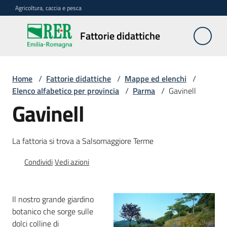
Vai al contenuto
Vai alla navigazione
Vai al footer
Agricoltura, caccia e pesca
Fattorie
Fattorie didattiche
didattiche
Home
/
Fattorie didattiche
/
Mappe ed elenchi
/
Trova
Elenco alfabetico per provincia
/
Parma
/
Gavinell
sulla
Gavinell
mappa
Menu selezionato
La fattoria si trova a Salsomaggiore Terme
Requisiti
necessari
Condividi
Vedi azioni
Corsi
abilitanti
Il nostro grande giardino
botanico che sorge sulle
dolci colline di